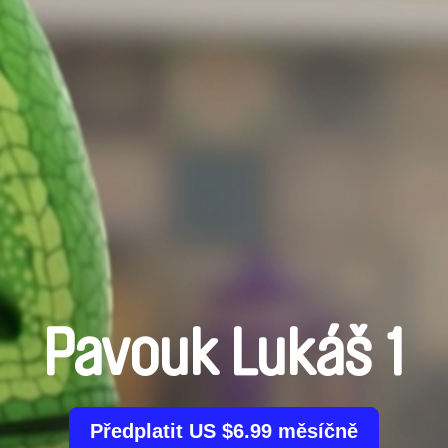
Pavouk Lukáš 1
Předplatit US $6.99 měsíčně