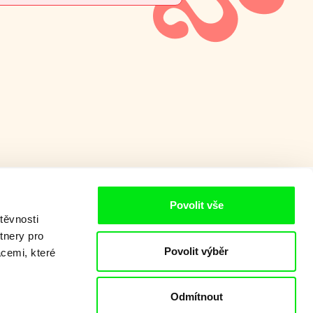
Povolit vše
těvnosti
tnery pro
Povolit výběr
acemi, které
Odmítnout