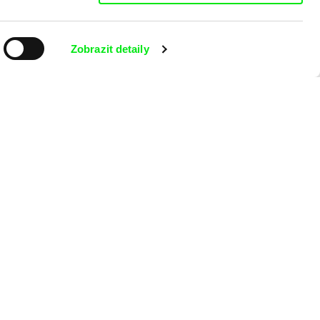
Zobrazit detaily
aking of -
 programu?