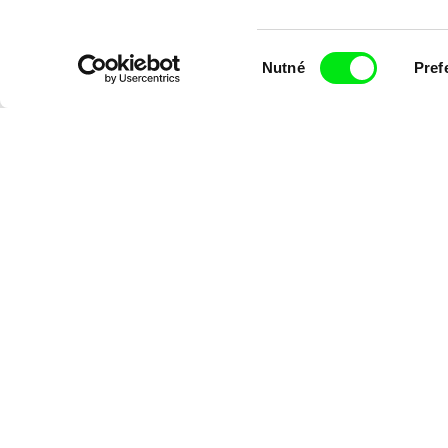
Výběr
Nutné
Pref
souhlasu
Diana Cam Van Nguyen
Milý tati: mak
Milý tati
proměna dívk
chlapce
Chcete bý