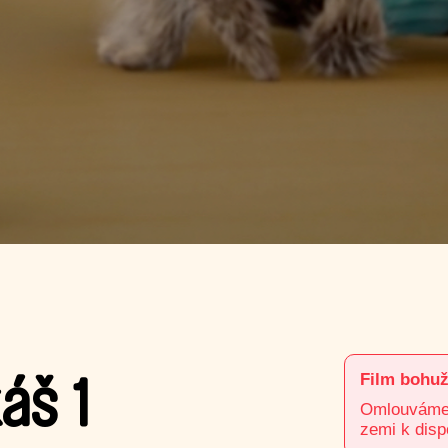
Film bohuž
áš 1
Omlouváme s
zemi k disp