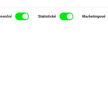
erenční
Statistické
Marketingové
ing of -
Milý tati: making of -
Milý tati: m
y v
animace
VFX
t pravidelně informováni o novinkách v junior