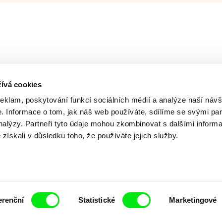
ívá cookies
reklam, poskytování funkcí sociálních médií a analýze naší návš
 Informace o tom, jak náš web používáte, sdílíme se svými par
analýzy. Partneři tyto údaje mohou zkombinovat s dalšími inform
é získali v důsledku toho, že používáte jejich služby.
ing of -
Milý tati: making of -
Milý tati: m
y v
animace
VFX
erenční
Statistické
Marketingové