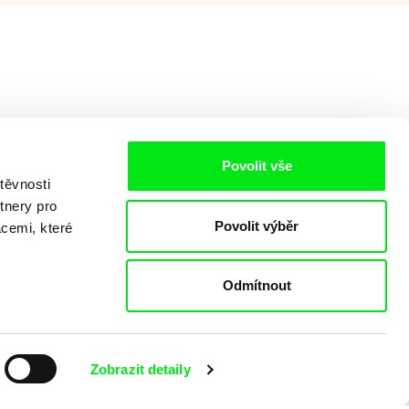
Povolit vše
těvnosti
tnery pro
Povolit výběr
acemi, které
aking of -
Odmítnout
Zobrazit detaily