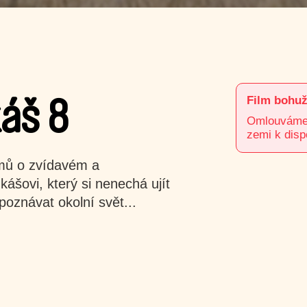
Film bohuž
áš 8
Omlouváme s
zemi k disp
lmů o zvídavém a
šovi, který si nenechá ujít
 poznávat okolní svět...