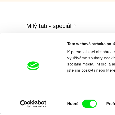
Milý tati - speciál
Tato webová stránka použ
K personalizaci obsahu a 
využíváme soubory cookie.
sociální média, inzerci a 
jste jim poskytli nebo kter
Diana Cam Van Nguyen
Milý tati: mak
Milý tati
proměna dívk
chlapce
Výběr
Nutné
Pref
souhlasu
Den Země