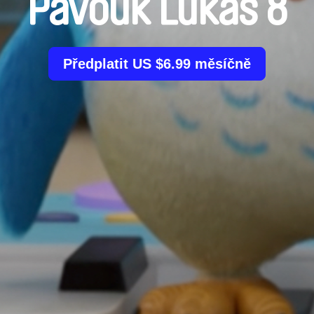
Pavouk Lukáš 8
Předplatit US $6.99 měsíčně