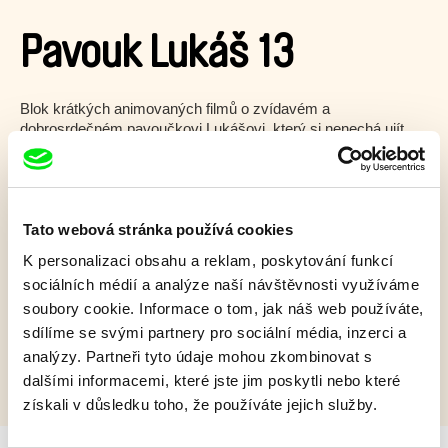
Pavouk Lukáš 13
Blok krátkých animovaných filmů o zvídavém a
dobrosrdečném pavoučkovi Lukášovi, který si nenechá ujít
jedinou příležitost objevovat a poznávat okolní svět...
Zobrazit více
Tato webová stránka používá cookies
K personalizaci obsahu a reklam, poskytování funkcí
Film bohužel není dostupný :(
sociálních médií a analýze naší návštěvnosti využíváme
Omlouváme se, ale tento titul není ve vaší zemi k
soubory cookie. Informace o tom, jak náš web používáte,
dispozici.
sdílíme se svými partnery pro sociální média, inzerci a
analýzy. Partneři tyto údaje mohou zkombinovat s
dalšími informacemi, které jste jim poskytli nebo které
získali v důsledku toho, že používáte jejich služby.