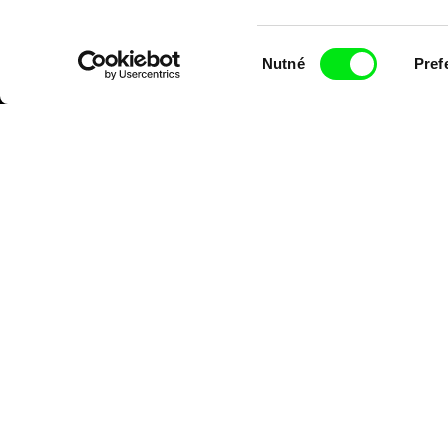
Výběr
Nutné
Pref
souhlasu