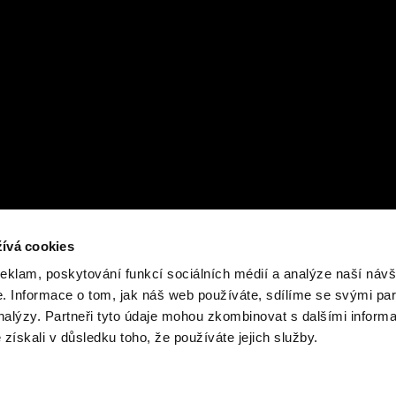
ívá cookies
reklam, poskytování funkcí sociálních médií a analýze naší návš
 Informace o tom, jak náš web používáte, sdílíme se svými par
analýzy. Partneři tyto údaje mohou zkombinovat s dalšími inform
é získali v důsledku toho, že používáte jejich služby.