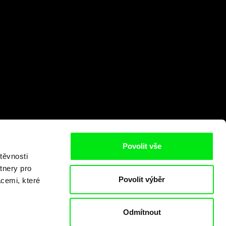
Povolit vše
těvnosti
tnery pro
Povolit výběr
acemi, které
Odmítnout