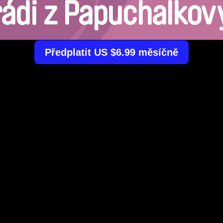
di z Papuchalkov
Předplatit US $6.99 měsíčně