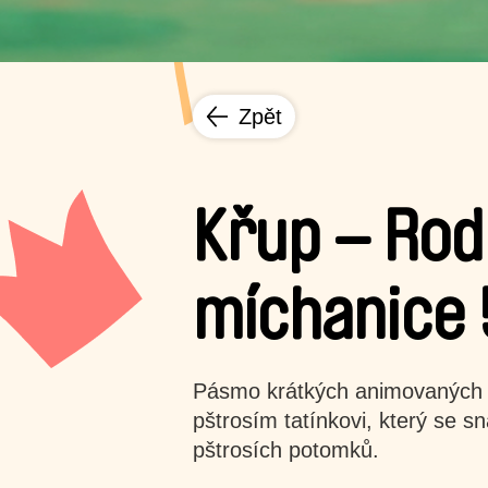
Zpět
Křup – Rod
míchanice 
Pásmo krátkých animovaných f
pštrosím tatínkovi, který se s
pštrosích potomků.