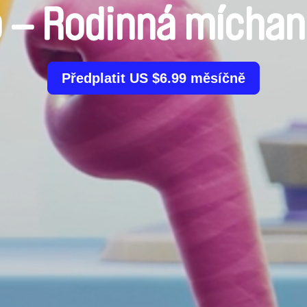
 – Rodinná míchan
Předplatit US $6.99 měsíčně