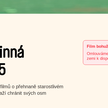
Film bohuž
inná
Omlouváme s
zemi k disp
5
ilmů o přehnaně starostlivém
naží chránit svých osm