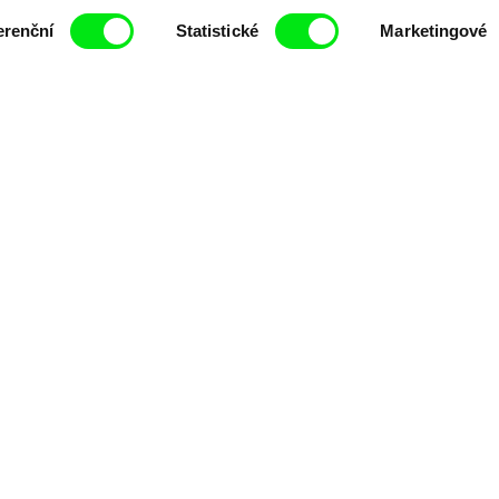
y v
animace
VFX
erenční
Statistické
Marketingové
ndřej Mazura
atického