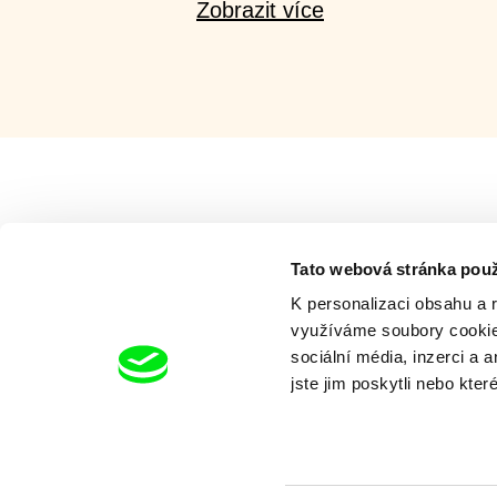
Zobrazit více
Milý tati - speciál
Tato webová stránka použ
K personalizaci obsahu a 
využíváme soubory cookie.
sociální média, inzerci a 
jste jim poskytli nebo kter
Diana Cam Van Nguyen
Milý tati: mak
Milý tati