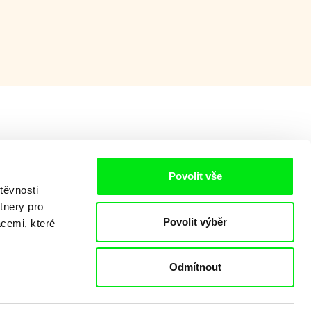
Povolit vše
těvnosti
tnery pro
Povolit výběr
acemi, které
Odmítnout
aking of -