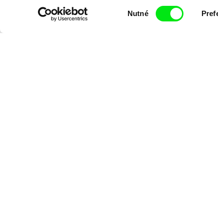
proměna dívk
Výběr
Nutné
Pref
souhlasu
chlapce
Den Země
Vladimír Turner
Štěpán Lohr, O
Až budu velká, chci být
Portrét klim
naživu
žalu