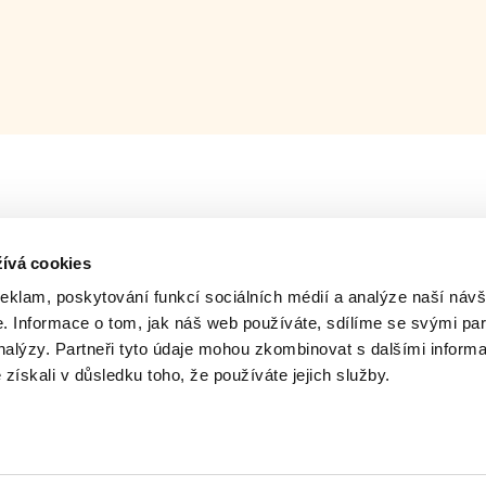
ívá cookies
reklam, poskytování funkcí sociálních médií a analýze naší návš
 Informace o tom, jak náš web používáte, sdílíme se svými par
analýzy. Partneři tyto údaje mohou zkombinovat s dalšími inform
é získali v důsledku toho, že používáte jejich služby.
ing of -
Milý tati: making of -
Milý tati: m