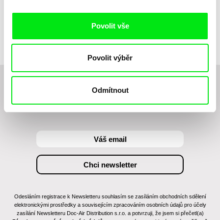
Kopec prvních kroků
Povolit vše
Povolit výběr
Chcete být pravidelně informováni o novinkách v
Odmítnout
junior programu?
Odesláním registrace k Newsletteru souhlasím se zasíláním obchodních sdělení
elektronickými prostředky a souvisejícím zpracováním osobních údajů pro účely
zasílání Newsletteru Doc-Air Distribution s.r.o. a potvrzuji, že jsem si přečetl(a)