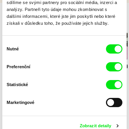
sdílíme se svými partnery pro sociální média, inzerci a
analýzy. Partneři tyto údaje mohou zkombinovat s
dalšími informacemi, které jste jim poskytli nebo které
získali v důsledku toho, že používáte jejich služby.
Milý tati - speciál
Výběr
Nutné
souhlasu
Diana Cam Van
Preferenční
Milý tati: making of -
Milý tati: mak
Nguyen
Milý tati
proměna dívky v
animace
chlapce
Statistické
Sdílej psycho v .hlavě
Marketingové
Zobrazit detaily
Stela Joudal