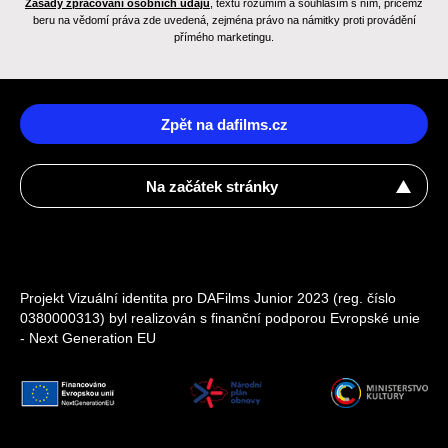
Zásady zpracování osobních údajů
, textu rozumím a souhlasím s ním, přičemž
beru na vědomí práva zde uvedená, zejména právo na námitky proti provádění
přímého marketingu.
Zpět na dafilms.cz
Na začátek stránky
Projekt Vizuální identita pro DAFilms Junior 2023 (reg. číslo
0380000313) byl realizován s finanční podporou Evropské unie
- Next Generation EU