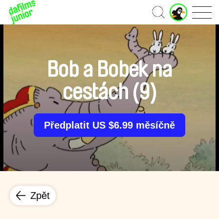
J
Domů
u
n
i
o
r
Bob a Bobek na
ú
č
cestách (9)
e
t
Předplatit US $6.99 měsíčně
Zpět