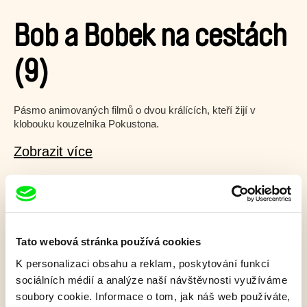
Bob a Bobek na cestách
(9)
Pásmo animovaných filmů o dvou králících, kteří žijí v
klobouku kouzelníka Pokustona.
Zobrazit více
Film bohužel není dostupný :(
Omlouváme se, ale tento titul není ve vaší zemi k
dispozici.
Tato webová stránka používá cookies
K personalizaci obsahu a reklam, poskytování funkcí
sociálních médií a analýze naší návštěvnosti využíváme
soubory cookie. Informace o tom, jak náš web používáte,