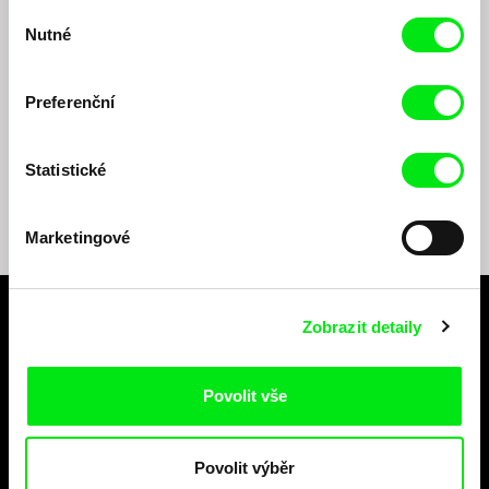
Výběr
Nutné
souhlasu
Preferenční
Odesláním registrace k Newsletteru souhlasím se zasíláním obchodních sdělení
elektronickými prostředky a souvisejícím zpracováním osobních údajů pro účely
Statistické
zasílání Newsletteru Doc-Air Distribution s.r.o. a potvrzuji, že jsem si přečetl(a)
Zásady zpracování osobních údajů
, textu rozumím a souhlasím s ním, přičemž
beru na vědomí práva zde uvedená, zejména právo na námitky proti provádění
přímého marketingu.
Marketingové
Zpět na dafilms.cz
Zobrazit detaily
Na začátek stránky
Povolit vše
Povolit výběr