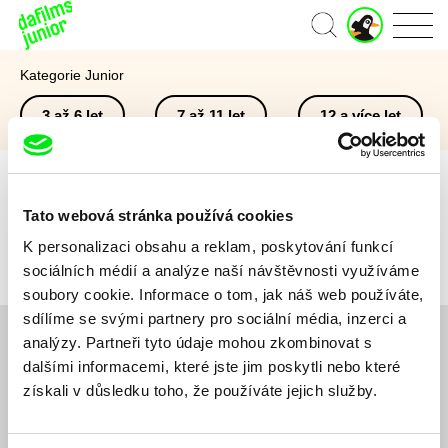
J
Domů
u
n
Kategorie Junior
i
o
3 až 6 let
7 až 11 let
12 a více let
r
ú
č
e
t
Tato webová stránka používá cookies
K personalizaci obsahu a reklam, poskytování funkcí
Pro vybraná kritéria nebyl v katalogu nalezen žádný film.
sociálních médií a analýze naší návštěvnosti využíváme
soubory cookie. Informace o tom, jak náš web používáte,
sdílíme se svými partnery pro sociální média, inzerci a
analýzy. Partneři tyto údaje mohou zkombinovat s
Chcete být pravidelně informováni o novinkách v
dalšími informacemi, které jste jim poskytli nebo které
junior programu?
získali v důsledku toho, že používáte jejich služby.