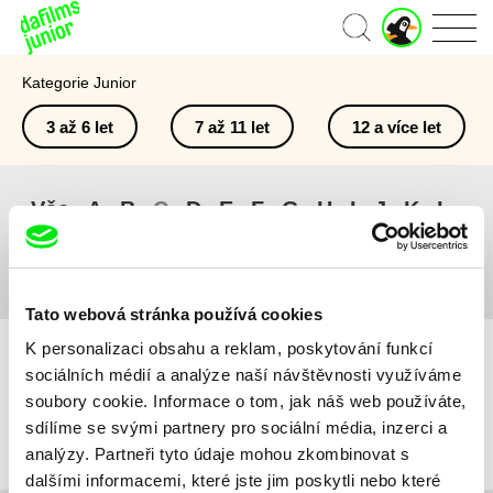
J
Domů
u
n
Kategorie Junior
i
o
3 až 6 let
7 až 11 let
12 a více let
r
ú
č
e
Vše
A
B
C
D
E
F
G
H
I
J
K
L
t
M
N
O
P
Q
R
S
T
U
V
W
X
Y
Z
#
Tato webová stránka používá cookies
K personalizaci obsahu a reklam, poskytování funkcí
sociálních médií a analýze naší návštěvnosti využíváme
soubory cookie. Informace o tom, jak náš web používáte,
sdílíme se svými partnery pro sociální média, inzerci a
Pro vybraná kritéria nebyl v katalogu nalezen žádný film.
analýzy. Partneři tyto údaje mohou zkombinovat s
dalšími informacemi, které jste jim poskytli nebo které