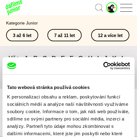
J
Domů
u
n
Kategorie Junior
i
o
3 až 6 let
7 až 11 let
12 a více let
r
ú
č
e
Vše
A
B
C
D
E
F
G
H
I
J
K
L
t
M
N
O
P
Q
R
S
T
U
V
W
X
Y
Z
#
Tato webová stránka používá cookies
K personalizaci obsahu a reklam, poskytování funkcí
sociálních médií a analýze naší návštěvnosti využíváme
soubory cookie. Informace o tom, jak náš web používáte,
sdílíme se svými partnery pro sociální média, inzerci a
Pro vybraná kritéria nebyl v katalogu nalezen žádný film.
analýzy. Partneři tyto údaje mohou zkombinovat s
dalšími informacemi, které jste jim poskytli nebo které