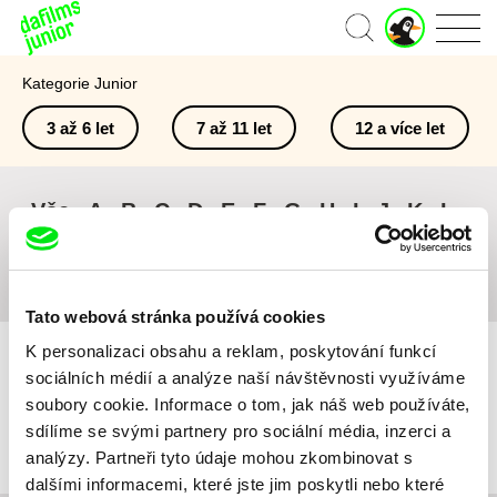
J
Domů
u
n
Kategorie Junior
i
o
3 až 6 let
7 až 11 let
12 a více let
r
ú
č
e
Vše
A
B
C
D
E
F
G
H
I
J
K
L
t
M
N
O
P
Q
R
S
T
U
V
W
X
Y
Z
#
Tato webová stránka používá cookies
K personalizaci obsahu a reklam, poskytování funkcí
sociálních médií a analýze naší návštěvnosti využíváme
soubory cookie. Informace o tom, jak náš web používáte,
sdílíme se svými partnery pro sociální média, inzerci a
Pro vybraná kritéria nebyl v katalogu nalezen žádný film.
analýzy. Partneři tyto údaje mohou zkombinovat s
dalšími informacemi, které jste jim poskytli nebo které