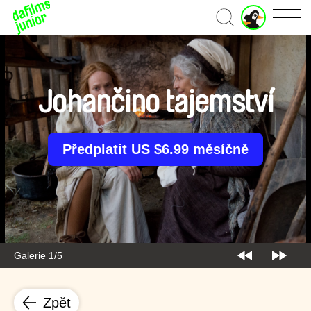
J
Domů
u
n
i
o
r
Johančino tajemství
ú
č
e
t
Předplatit US $6.99 měsíčně
Galerie 1/5
Zpět