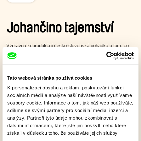
Johančino tajemství
Výpravná koprodukční česko-slovenská pohádka o tom, co
všechno se může stát, když nedostanete od sudiček do
kolébky ani kapičku štěstí.
Zobrazit více
Tato webová stránka používá cookies
K personalizaci obsahu a reklam, poskytování funkcí
sociálních médií a analýze naší návštěvnosti využíváme
Film bohužel není dostupný :(
soubory cookie. Informace o tom, jak náš web používáte,
Omlouváme se, ale tento titul není ve vaší zemi k
sdílíme se svými partnery pro sociální média, inzerci a
dispozici.
analýzy. Partneři tyto údaje mohou zkombinovat s
dalšími informacemi, které jste jim poskytli nebo které
získali v důsledku toho, že používáte jejich služby.