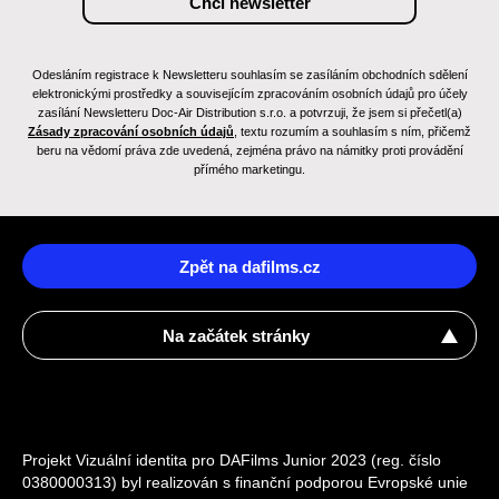
Odesláním registrace k Newsletteru souhlasím se zasíláním obchodních sdělení
elektronickými prostředky a souvisejícím zpracováním osobních údajů pro účely
zasílání Newsletteru Doc-Air Distribution s.r.o. a potvrzuji, že jsem si přečetl(a)
Zásady zpracování osobních údajů
, textu rozumím a souhlasím s ním, přičemž
beru na vědomí práva zde uvedená, zejména právo na námitky proti provádění
přímého marketingu.
Zpět na dafilms.cz
Na začátek stránky
Projekt Vizuální identita pro DAFilms Junior 2023 (reg. číslo
0380000313) byl realizován s finanční podporou Evropské unie