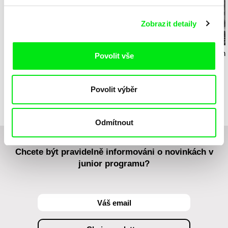
Zobrazit detaily
Kryštof Zvolánek
Vladimír Turner
Laila Pakaln
Povolit vše
Mezi odpady
Až budu velká, chci být
Lžička
naživu
Povolit výběr
Odmítnout
Chcete být pravidelně informováni o novinkách v
junior programu?