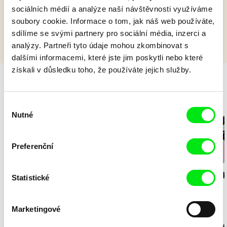
sociálních médií a analýze naší návštěvnosti využíváme
soubory cookie. Informace o tom, jak náš web používáte,
sdílíme se svými partnery pro sociální média, inzerci a
analýzy. Partneři tyto údaje mohou zkombinovat s
dalšími informacemi, které jste jim poskytli nebo které
získali v důsledku toho, že používáte jejich služby.
Milý tati - speciál
Výběr
Nutné
souhlasu
Preferenční
Diana Cam Van
Milý tati: making of -
Milý tati: mak
Statistické
Nguyen
Milý tati
proměna dívky v
animace
chlapce
Marketingové
Den Země