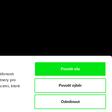
Povolit vše
těvnosti
tnery pro
Povolit výběr
acemi, které
Odmítnout