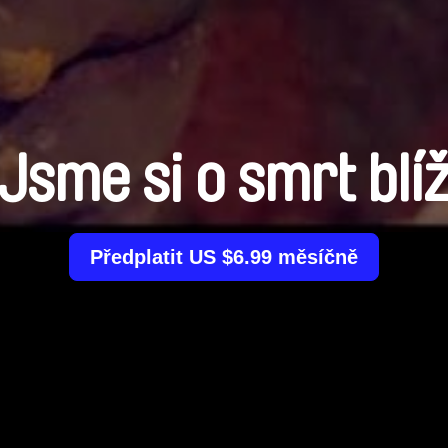
Jsme si o smrt blí
Předplatit US $6.99 měsíčně