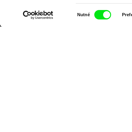
Výběr
Nutné
Pref
souhlasu