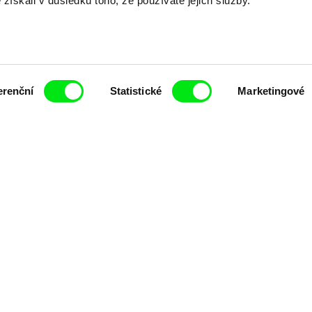
é získali v důsledku toho, že používáte jejich služby.
erenční
Statistické
Marketingové