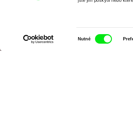
jste jim poskytli nebo kter
Výběr
Nutné
Pref
souhlasu