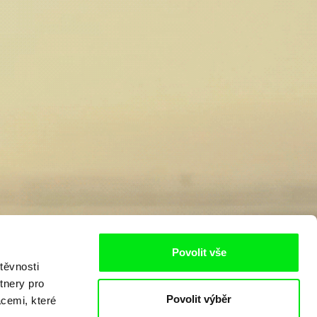
Povolit vše
těvnosti
tnery pro
Povolit výběr
acemi, které