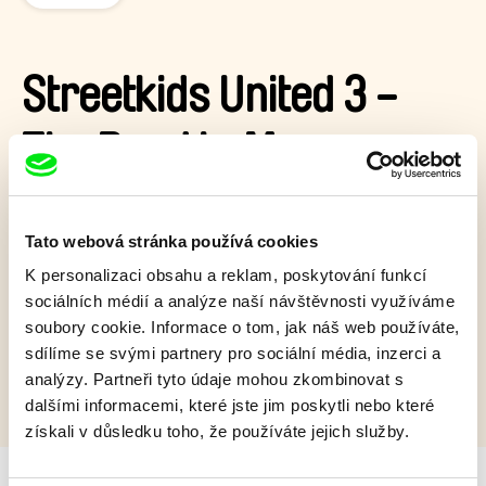
Streetkids United 3 -
The Road to Moscow
Další film z dokumentární série Streetkids United. Tentokrát
sledujeme osud devíti indických dívek, které jsou vybrány, aby
Tato webová stránka používá cookies
v Moskvě reprezentovaly svou zemi v dětském fotbalovém
K personalizaci obsahu a reklam, poskytování funkcí
mistrovství...
sociálních médií a analýze naší návštěvnosti využíváme
Zobrazit více
soubory cookie. Informace o tom, jak náš web používáte,
sdílíme se svými partnery pro sociální média, inzerci a
analýzy. Partneři tyto údaje mohou zkombinovat s
dalšími informacemi, které jste jim poskytli nebo které
získali v důsledku toho, že používáte jejich služby.