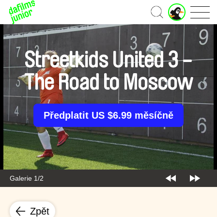
J
Domů
u
n
i
o
Streetkids United 3 -
r
ú
The Road to Moscow
č
e
t
Předplatit US $6.99 měsíčně
Galerie 1/2
Zpět