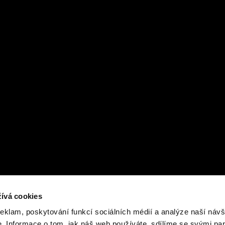
ívá cookies
reklam, poskytování funkcí sociálních médií a analýze naší návš
 Informace o tom, jak náš web používáte, sdílíme se svými par