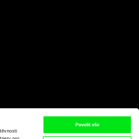
Povolit vše
těvnosti
tnery pro