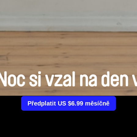
Noc si vzal na den 
Předplatit US $6.99 měsíčně