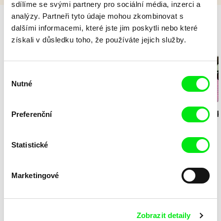
sdílíme se svými partnery pro sociální média, inzerci a
analýzy. Partneři tyto údaje mohou zkombinovat s
dalšími informacemi, které jste jim poskytli nebo které
získali v důsledku toho, že používáte jejich služby.
Milý tati - speciál
Výběr
Nutné
souhlasu
Diana Cam Van
Preferenční
Milý tati: making of -
Milý tati: mak
Nguyen
Milý tati
proměna dívky v
animace
chlapce
Statistické
Valentýnský speciál
Marketingové
Zobrazit detaily
Nicolas Bianco-Levrin,
Dítě a husa
Dítě a husa