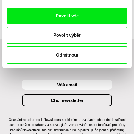
Julie Rembauville
Kiki
Povolit vše
Povolit výběr
Chcete být pravidelně informováni o novinkách v
Odmítnout
junior programu?
Odesláním registrace k Newsletteru souhlasím se zasíláním obchodních sdělení
elektronickými prostředky a souvisejícím zpracováním osobních údajů pro účely
zasílání Newsletteru Doc-Air Distribution s.r.o. a potvrzuji, že jsem si přečetl(a)