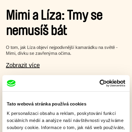
Mimi a Líza: Tmy se
nemusíš bát
O tom, jak Líza objeví nejpodivnější kamarádku na světě -
Mimi, dívku se zavřenýma očima.
Zobrazit více
Film bohužel není dostupný :(
Omlouváme se, ale tento titul není ve vaší zemi k
dispozici.
Tato webová stránka používá cookies
K personalizaci obsahu a reklam, poskytování funkcí
sociálních médií a analýze naší návštěvnosti využíváme
soubory cookie. Informace o tom, jak náš web používáte,