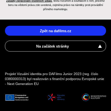
Zásady zpracování osobních údajů
, textu rozumím a souhlasím s ním, přičemž
beru na vědomí práva zde uvedená, zejména právo na námitky proti provádění
přímého marketingu.
Zpět na dafilms.cz
Na začátek stránky
Projekt Vizuální identita pro DAFilms Junior 2023 (reg. číslo
0380000313) byl realizován s finanční podporou Evropské unie
- Next Generation EU