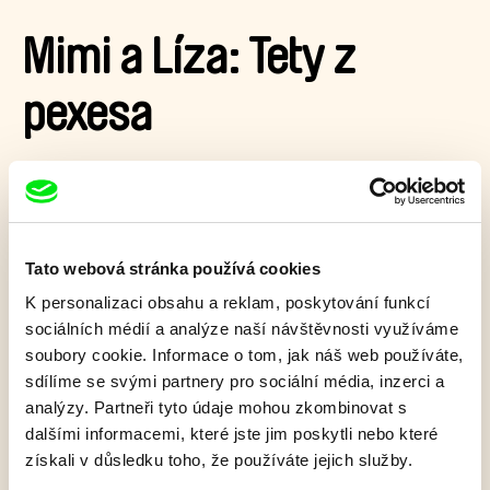
Mimi a Líza: Tety z
pexesa
O tom, jak v zemi látek ušili kamaráda pro smutného froté
krokodýla.
Zobrazit více
Tato webová stránka používá cookies
K personalizaci obsahu a reklam, poskytování funkcí
sociálních médií a analýze naší návštěvnosti využíváme
Film bohužel není dostupný :(
soubory cookie. Informace o tom, jak náš web používáte,
Omlouváme se, ale tento titul není ve vaší zemi k
sdílíme se svými partnery pro sociální média, inzerci a
dispozici.
analýzy. Partneři tyto údaje mohou zkombinovat s
dalšími informacemi, které jste jim poskytli nebo které
získali v důsledku toho, že používáte jejich služby.