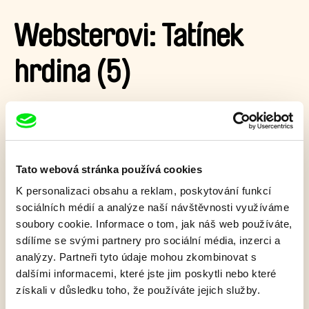
Websterovi: Tatínek
hrdina (5)
Táta Walter nevypadá jako akční hrdina, jeho děti z něj ale
hrdinu udělají.
Zobrazit více
Tato webová stránka používá cookies
K personalizaci obsahu a reklam, poskytování funkcí
sociálních médií a analýze naší návštěvnosti využíváme
Film bohužel není dostupný :(
soubory cookie. Informace o tom, jak náš web používáte,
Omlouváme se, ale tento titul není ve vaší zemi k
sdílíme se svými partnery pro sociální média, inzerci a
dispozici.
analýzy. Partneři tyto údaje mohou zkombinovat s
dalšími informacemi, které jste jim poskytli nebo které
získali v důsledku toho, že používáte jejich služby.