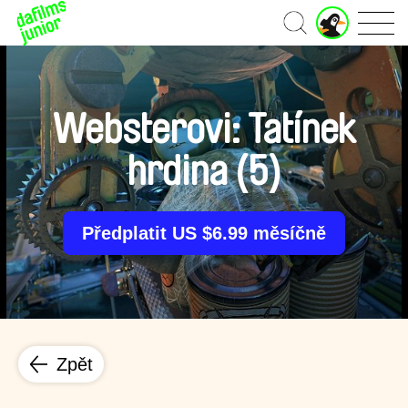
J
Domů
u
n
i
o
r
Websterovi: Tatínek
ú
č
hrdina (5)
e
t
Předplatit US $6.99 měsíčně
Zpět