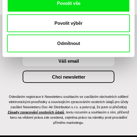
Povolit vše
Menestrey, Khaled
Nawal, Nada Riyad
Povolit výběr
Chcete být pravidelně informováni o novinkách v
junior programu?
Odmítnout
Odesláním registrace k Newsletteru souhlasím se zasíláním obchodních sdělení
elektronickými prostředky a souvisejícím zpracováním osobních údajů pro účely
zasílání Newsletteru Doc-Air Distribution s.r.o. a potvrzuji, že jsem si přečetl(a)
Zásady zpracování osobních údajů
, textu rozumím a souhlasím s ním, přičemž
beru na vědomí práva zde uvedená, zejména právo na námitky proti provádění
přímého marketingu.