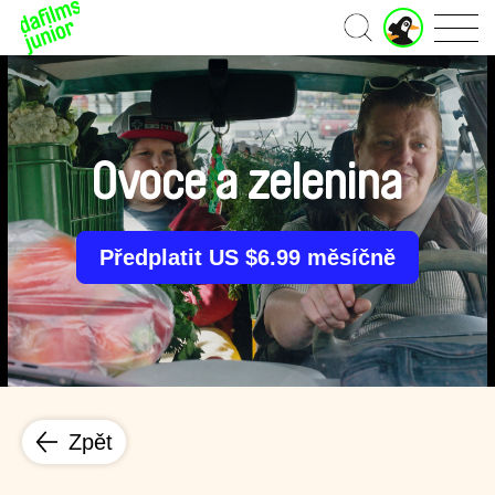
J
Domů
u
n
i
o
r
ú
Ovoce a zelenina
č
e
t
Předplatit US $6.99 měsíčně
Zpět