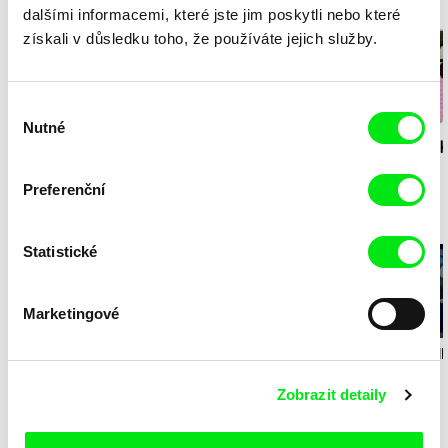
Milý tati - speciál
dalšími informacemi, které jste jim poskytli nebo které
získali v důsledku toho, že používáte jejich služby.
Výběr
Nutné
souhlasu
Diana Cam Van
Milý tati: making of -
Milý tati: mak
Nguyen
Milý tati
proměna dívky v
animace
chlapce
Preferenční
Doporučujeme
Statistické
Marketingové
Johanna Bentz, Camilo
Pavel Michalík
Andrea Sedl
Colmenares, Sandra
Bez hranic – příběhy o
Offline
Backstage
Zobrazit detaily
Dajani, Madeleine
svobodě a přátelství
Dallmeyer, Nazgol
Emami, Diana