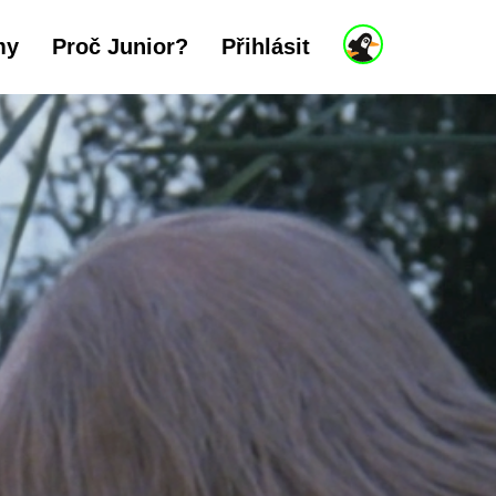
J
my
Proč Junior?
Přihlásit
u
n
i
o
r
ú
č
e
t