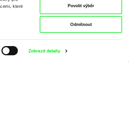
Povolit výběr
acemi, které
Odmítnout
Zobrazit detaily
aking of -