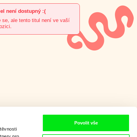
el není dostupný :(
e, ale tento titul není ve vaší
ozici.
Povolit vše
těvnosti
tnery pro