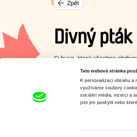
Zpět
Divný pták
O huse, která všechno obdivov
Tato webová stránka použ
Zobrazit více
K personalizaci obsahu a 
využíváme soubory cookie.
sociální média, inzerci a 
jste jim poskytli nebo kter
Chcete bý