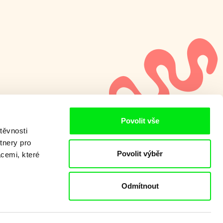
Povolit vše
těvnosti
tnery pro
Povolit výběr
acemi, které
Odmítnout
 programu?