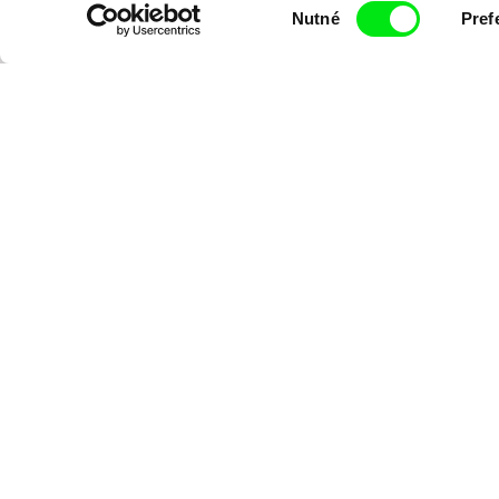
Výběr
Nutné
Pref
souhlasu
Odesláním registrace k Newsletteru souhlasím se zasíláním obchodních
přečetl(a)
Zásady zpracování osobních údajů
,
Zpět na dafilms.cz
Projekt Vizuální identita pro DAFilms Junior 2023 (reg. 
0380000313) byl realizován s finanční podporou Evrop