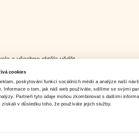
ala a všechno chtěla vědět.
ívá cookies
reklam, poskytování funkcí sociálních médií a analýze naší návš
 Informace o tom, jak náš web používáte, sdílíme se svými par
analýzy. Partneři tyto údaje mohou zkombinovat s dalšími inform
é získali v důsledku toho, že používáte jejich služby.
t pravidelně informováni o novinkách v junior