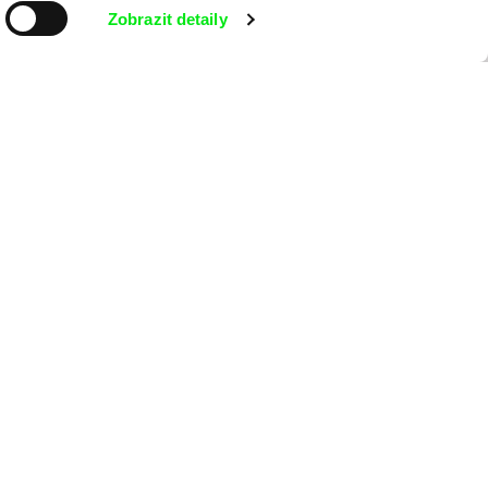
Zobrazit detaily
ílání Newsletteru Doc-Air Distribution s.r.o. a potvrzuji, že jsem si
o na námitky proti provádění přímého marketingu.
Na začátek stránky