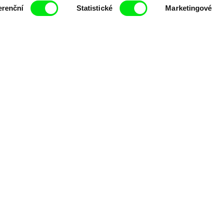
erenční
Statistické
Marketingové
 sdělení elektronickými prostředky a souvisejícím zpracováním osobních údajů pro účely zas
 textu rozumím a souhlasím s ním, přičemž beru na vědomí práva zde uvedená, zejména práv
číslo
ské unie - Next