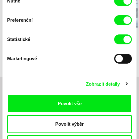
Nutné
souhlasu
Preferenční
Filip Diviak
Illogic
Dítě a husa
Statistické
Zvuky z louky
Maestro
Marketingové
Zobrazit detaily
Chcete být pravidelně informováni o novinkách v
junior programu?
Povolit vše
Povolit výběr