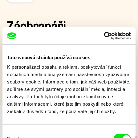
Záchranáři
Dva nejlepší záchranáři široko daleko vyráží na záchranou
misi. Profesionalita a efektivnost všude kolem, ale věci nejdou
úplně podle plánu.
Tato webová stránka používá cookies
K personalizaci obsahu a reklam, poskytování funkcí
Zobrazit více
sociálních médií a analýze naší návštěvnosti využíváme
soubory cookie. Informace o tom, jak náš web používáte,
sdílíme se svými partnery pro sociální média, inzerci a
analýzy. Partneři tyto údaje mohou zkombinovat s
dalšími informacemi, které jste jim poskytli nebo které
získali v důsledku toho, že používáte jejich služby.
Velikonoční nadílka
Výběr