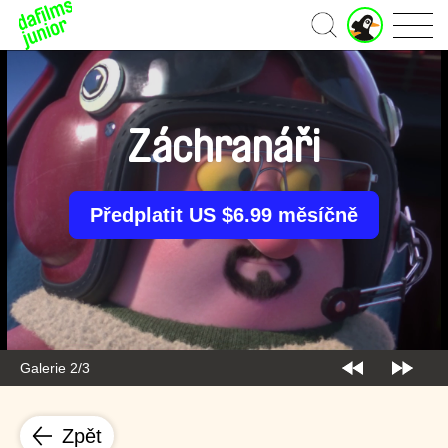
J
Domů
u
n
i
o
r
Záchranáři
ú
č
e
t
Předplatit US $6.99 měsíčně
Galerie 2/3
Zpět