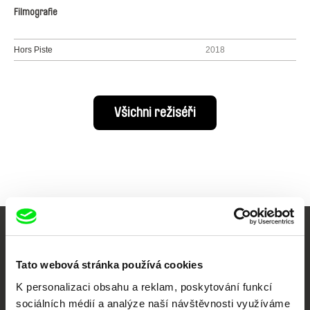
Filmografie
Hors Piste
2018
Všichni režiséři
Vaše online
Tato webová stránka používá cookies
dokumentární kino
K personalizaci obsahu a reklam, poskytování funkcí
Nové festivalové filmy
sociálních médií a analýze naší návštěvnosti využíváme