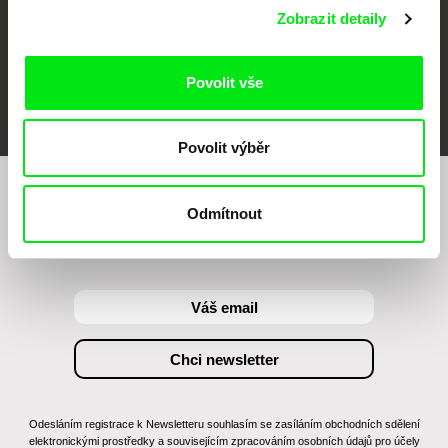
Zobrazit detaily
Povolit vše
FIDMarseille
MFDF Ji.hlava
Visions du Réel
Povolit výběr
Chcete být pravidelně informováni o našem
Odmítnout
filmovém programu?
Odesláním registrace k Newsletteru souhlasím se zasíláním obchodních sdělení
elektronickými prostředky a souvisejícím zpracováním osobních údajů pro účely