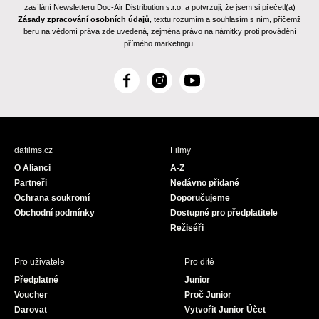
zasílání Newsletteru Doc-Air Distribution s.r.o. a potvrzuji, že jsem si přečetl(a)
Zásady zpracování osobních údajů
, textu rozumím a souhlasím s ním, přičemž
beru na vědomí práva zde uvedená, zejména právo na námitky proti provádění
přímého marketingu.
F
I
Y
a
n
o
c
s
u
e
t
T
b
a
u
dafilms.cz
Filmy
o
g
b
O Alianci
A-Z
o
r
e
Partneři
Nedávno přidané
k
a
Ochrana soukromí
Doporučujeme
m
Obchodní podmínky
Dostupné pro předplatitele
Režiséři
Pro uživatele
Pro dítě
Předplatné
Junior
Voucher
Proč Junior
Darovat
Vytvořit Junior Účet