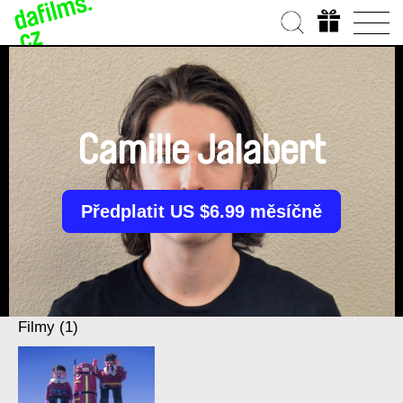
Camille Jalabert
Předplatit US $6.99 měsíčně
Filmy (1)