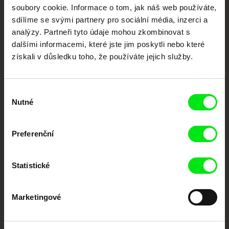
každý týden
soubory cookie. Informace o tom, jak náš web používáte,
sdílíme se svými partnery pro sociální média, inzerci a
analýzy. Partneři tyto údaje mohou zkombinovat s
Portál DAFilms.cz je výsledkem tvůrčí spolupráce 7 klíčových evropských
dalšími informacemi, které jste jim poskytli nebo které
festivalů dokumentárního filmu sdružených do Doc Alliance. Naším cílem je
posouvat hranice dokumentárního filmu, propagovat jeho rozmanitost a
získali v důsledku toho, že používáte jejich služby.
podporovat kvalitní autorské filmy.
Členové Doc Alliance
Výběr
Nutné
souhlasu
Preferenční
Statistické
CPH:DOX
Doclisboa
Millennium Docs
DOK Leipzig
Against Gravity
Marketingové