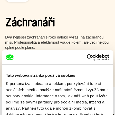
Záchranáři
Dva nejlepší záchranáři široko daleko vyráží na záchranou
misi. Profesionalita a efektivnost všude kolem, ale věci nejdou
úplně podle plánu.
Zobrazit více
Tato webová stránka používá cookies
K personalizaci obsahu a reklam, poskytování funkcí
sociálních médií a analýze naší návštěvnosti využíváme
soubory cookie. Informace o tom, jak náš web používáte,
sdílíme se svými partnery pro sociální média, inzerci a
Milý tati - speciál
analýzy. Partneři tyto údaje mohou zkombinovat s
dalšími informacemi, které jste jim poskytli nebo které