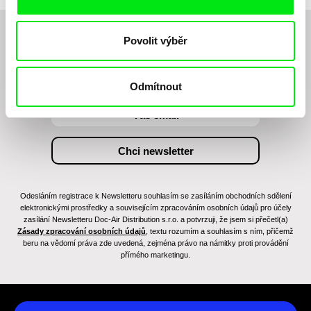
Povolit výběr
Chcete být pravidelně informováni o novinkách v
junior programu?
Odmítnout
Odesláním registrace k Newsletteru souhlasím se zasíláním obchodních sdělení
elektronickými prostředky a souvisejícím zpracováním osobních údajů pro účely
zasílání Newsletteru Doc-Air Distribution s.r.o. a potvrzuji, že jsem si přečetl(a)
Zásady zpracování osobních údajů
, textu rozumím a souhlasím s ním, přičemž
beru na vědomí práva zde uvedená, zejména právo na námitky proti provádění
přímého marketingu.