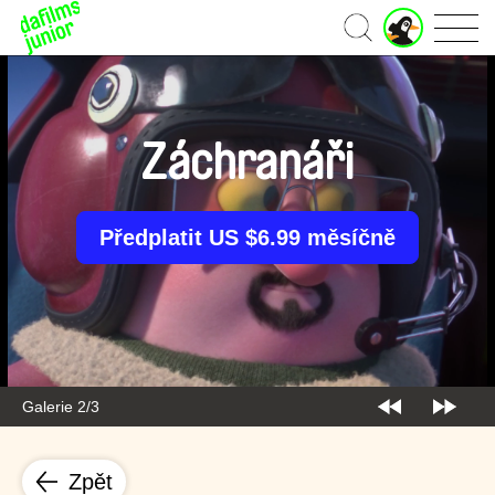
J
Domů
u
n
i
o
r
Záchranáři
ú
č
e
t
Předplatit US $6.99 měsíčně
Galerie 2/3
Zpět