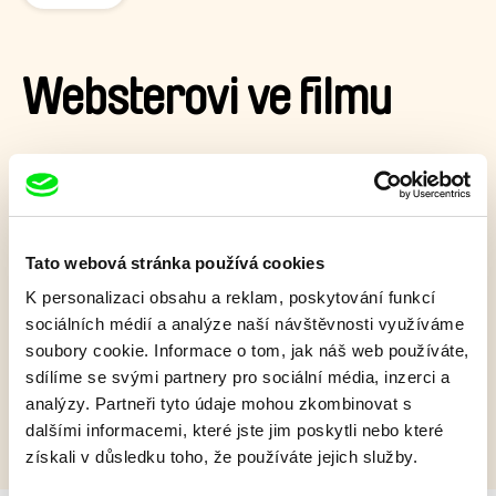
Websterovi ve filmu
Nová filmová dobrodružství veselé pavoučí rodinky, která žije
v kokonu nad výtahovou šachtou.
Zobrazit více
Tato webová stránka používá cookies
K personalizaci obsahu a reklam, poskytování funkcí
Film bohužel není dostupný :(
sociálních médií a analýze naší návštěvnosti využíváme
Omlouváme se, ale tento titul není ve vaší zemi k
soubory cookie. Informace o tom, jak náš web používáte,
dispozici.
sdílíme se svými partnery pro sociální média, inzerci a
analýzy. Partneři tyto údaje mohou zkombinovat s
dalšími informacemi, které jste jim poskytli nebo které
získali v důsledku toho, že používáte jejich služby.