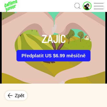
J
Domů
u
n
i
o
r
ú
ZAJÍC
č
e
t
Předplatit US $6.99 měsíčně
Zpět