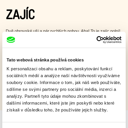
ZAJÍC
Dvě obrovské uši a pár rychlých nohou. Aha! To je zajíc polní!
Zobrazit více
Tato webová stránka používá cookies
Film bohužel není dostupný :(
K personalizaci obsahu a reklam, poskytování funkcí
Omlouváme se, ale tento titul není ve vaší zemi k
sociálních médií a analýze naší návštěvnosti využíváme
dispozici.
soubory cookie. Informace o tom, jak náš web používáte,
sdílíme se svými partnery pro sociální média, inzerci a
analýzy. Partneři tyto údaje mohou zkombinovat s
dalšími informacemi, které jste jim poskytli nebo které
získali v důsledku toho, že používáte jejich služby.