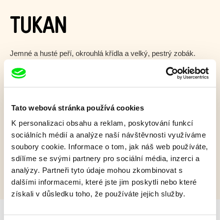
TUKAN
Jemné a husté peří, okrouhlá křídla a velký, pestrý zobák.
Aha! To je tukan obrovský.
Zobrazit více
Tato webová stránka používá cookies
Film bohužel není dostupný :(
K personalizaci obsahu a reklam, poskytování funkcí
sociálních médií a analýze naší návštěvnosti využíváme
Omlouváme se, ale tento titul není ve vaší zemi k
soubory cookie. Informace o tom, jak náš web používáte,
dispozici.
sdílíme se svými partnery pro sociální média, inzerci a
analýzy. Partneři tyto údaje mohou zkombinovat s
dalšími informacemi, které jste jim poskytli nebo které
získali v důsledku toho, že používáte jejich služby.