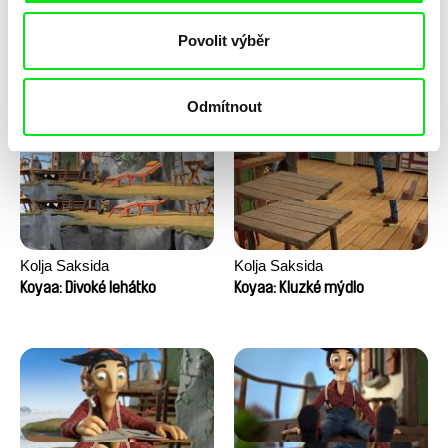
Anni Oja
Franka Sachse
Povolit výběr
Knír
Kočka a pták
Odmítnout
Kolja Saksida
Kolja Saksida
Koyaa: Divoké lehátko
Koyaa: Kluzké mýdlo