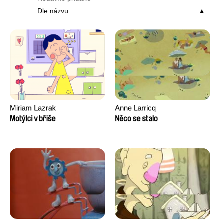
Dle názvu
Miriam Lazrak
Anne Larricq
Motýlci v břiše
Něco se stalo