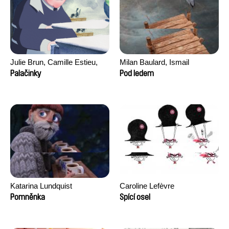
Julie Brun, Camille Estieu,
Milan Baulard, Ismail
Jiamin Peng
Berrahma, Flore Dupont,
Palačinky
Pod ledem
Laurie Estampes, Quentin
Nory, Hugo Potin
Katarina Lundquist
Caroline Lefèvre
Pomněnka
Spící osel