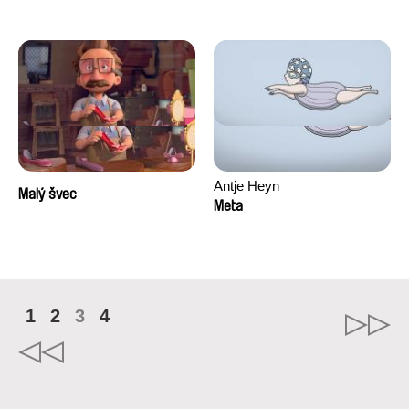
Antje Heyn
Malý švec
Meta
1
2
3
4