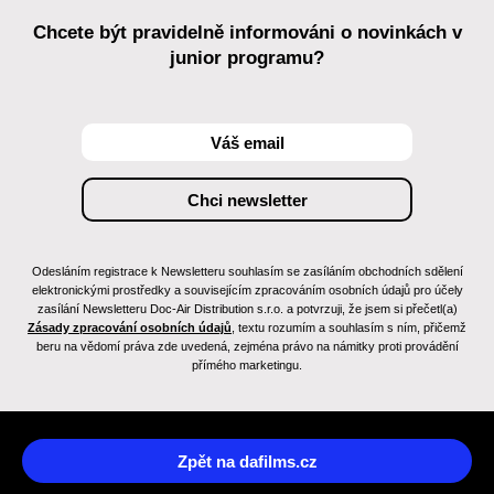
Chcete být pravidelně informováni o novinkách v
junior programu?
Odesláním registrace k Newsletteru souhlasím se zasíláním obchodních sdělení
elektronickými prostředky a souvisejícím zpracováním osobních údajů pro účely
zasílání Newsletteru Doc-Air Distribution s.r.o. a potvrzuji, že jsem si přečetl(a)
Zásady zpracování osobních údajů
, textu rozumím a souhlasím s ním, přičemž
beru na vědomí práva zde uvedená, zejména právo na námitky proti provádění
přímého marketingu.
Zpět na dafilms.cz