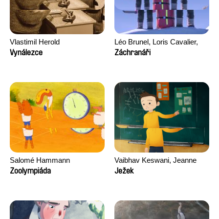
Vlastimil Herold
Léo Brunel, Loris Cavalier,
Camille Jalabert, Oscar Malet
Vynálezce
Záchranáři
Salomé Hammann
Vaibhav Keswani, Jeanne
Laureau, Colombine Majou,
Zoolympiáda
Ježek
Morgane Mattard, Kaisa
Pirttinen, Jong-ha Yoon