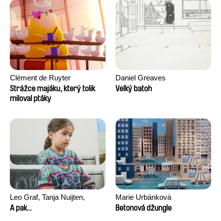
Clément de Ruyter
Daniel Greaves
Strážce majáku, který tolik
Velký batoh
miloval ptáky
Leo Graf, Tanja Nuijten,
Marie Urbánková
Raphael Stalder
A pak...
Betonová džungle