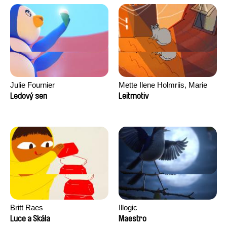
Julie Fournier
Mette Ilene Holmriis, Marie
Jørgensen, Jeanette
Ledový sen
Leitmotiv
Nørgaard, Marie Thorhauge
Britt Raes
Illogic
Luce a Skála
Maestro