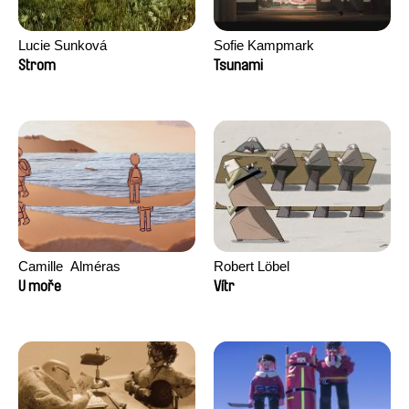
Lucie Sunková
Sofie Kampmark
Strom
Tsunami
Camille​ ​ ​Alméras
Robert Löbel
U moře
Vítr