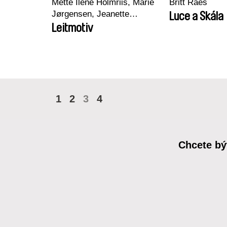
Mette Ilene Holmriis, Marie
Britt Raes
Jørgensen, Jeanette
Luce a Skála
Nørgaard, Marie Thorhauge
Leitmotiv
1
2
3
4
Chcete bý