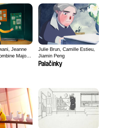
wani, Jeanne
Julie Brun, Camille Estieu,
ombine Majou,
Jiamin Peng
ard, Kaisa
Palačinky
ng-ha Yoon