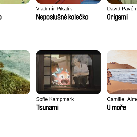
Vladimír Pikalík
David Pavón
o
Neposlušné kolečko
Origami
Sofie Kampmark
Camille​ ​ ​Al
Tsunami
U moře