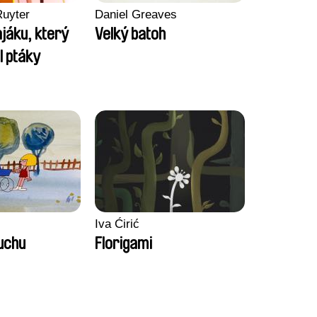
Ruyter
Daniel Greaves
jáku, který
Velký batoh
l ptáky
Iva Ćirić
duchu
Florigami