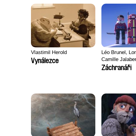
Vlastimil Herold
Léo Brunel, Lor
Camille Jalabe
Vynálezce
Malet
Záchranáři