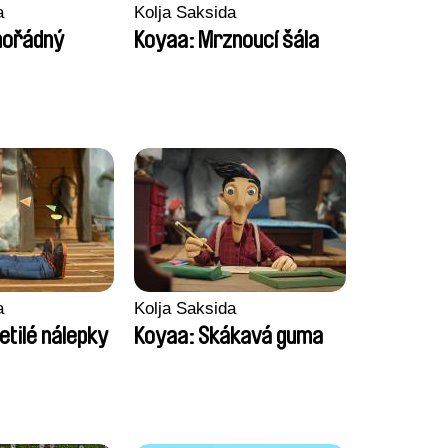
a
Kolja Saksida
mořádný
Koyaa: Mrznoucí šála
a
Kolja Saksida
etilé nálepky
Koyaa: Skákavá guma