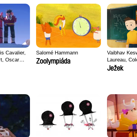
is Cavalier,
Salomé Hammann
Vaibhav Kes
rt, Oscar
Laureau, Col
Zoolympiáda
Morgane Matt
Ježek
Pirttinen, Jo