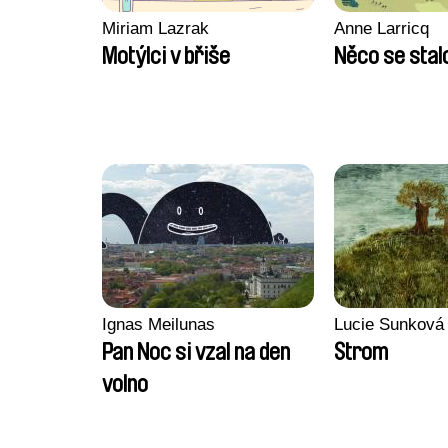
Miriam Lazrak
Anne Larricq
Motýlci v břiše
Něco se stal
Ignas Meilunas
Lucie Sunková
Pan Noc si vzal na den
Strom
volno