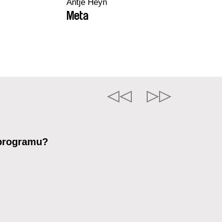
Antje Heyn
Meta
 programu?