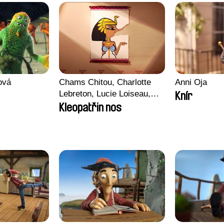
ová
Chams Chitou, Charlotte
Anni Oja
Lebreton, Lucie Loiseau,
Knír
Mikahel Meah, Maxime
Kleopatřin nos
Monier, Marc
Razafindralambo, Aymeric
Rondol, Jonathan Salvi,
Anthony Trefleze