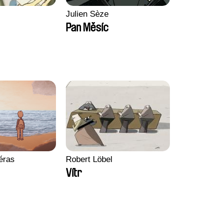
Julien Sèze
Pan Měsíc
méras
Robert Löbel
Vítr