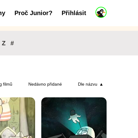
J
my
Proč Junior?
Přihlásit
až 6 let
7 až 11 let
12 a více let
u
n
i
o
r
Z
#
ú
č
e
t
g filmů
Nedávno přidané
Dle názvu