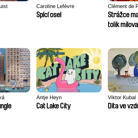
uist
Caroline Lefèvre
Clément de 
Spící osel
Strážce ma
tolik milova
vá
Antje Heyn
Viktor Kubal
ngle
Cat Lake City
Dita ve vz