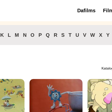
Dafilms
Fil
3 
K
L
M
N
O
P
Q
R
S
T
U
V
W
X
Y
Katalo