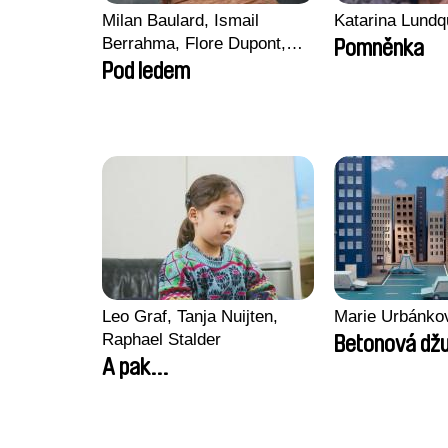
Milan Baulard, Ismail
Katarina Lundq
Berrahma, Flore Dupont,
Pomněnka
Laurie Estampes, Quentin
Pod ledem
Nory, Hugo Potin
Leo Graf, Tanja Nuijten,
Marie Urbánko
Raphael Stalder
Betonová džu
A pak...