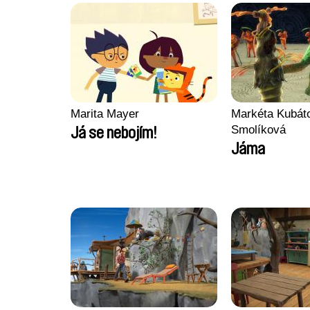
Marita Mayer
Markéta Kubát
Smolíková
Já se nebojím!
Jáma