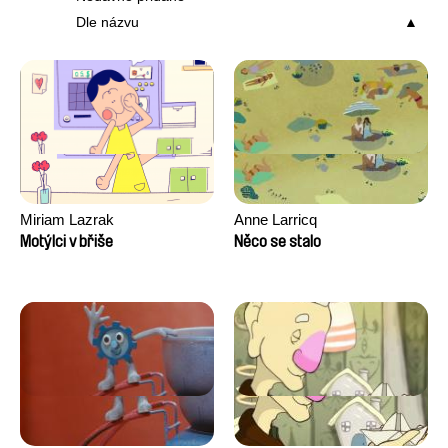
Dle názvu
Miriam Lazrak
Anne Larricq
Motýlci v břiše
Něco se stalo