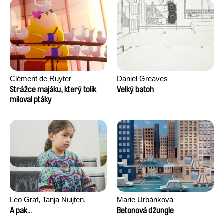
Clément de Ruyter
Daniel Greaves
Strážce majáku, který tolik
Velký batoh
miloval ptáky
Leo Graf, Tanja Nuijten,
Marie Urbánková
Raphael Stalder
A pak...
Betonová džungle