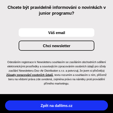
Chcete být pravidelně informováni o novinkách v
junior programu?
Odesláním registrace k Newsletteru souhlasím se zasíláním obchodních sdělení
elektronickými prostředky a souvisejícím zpracováním osobních údajů pro účely
zasílání Newsletteru Doc-Air Distribution s.r.o. a potvrzuji, že jsem si přečetl(a)
Zásady zpracování osobních údajů
, textu rozumím a souhlasím s ním, přičemž
beru na vědomí práva zde uvedená, zejména právo na námitky proti provádění
přímého marketingu.
Zpět na dafilms.cz