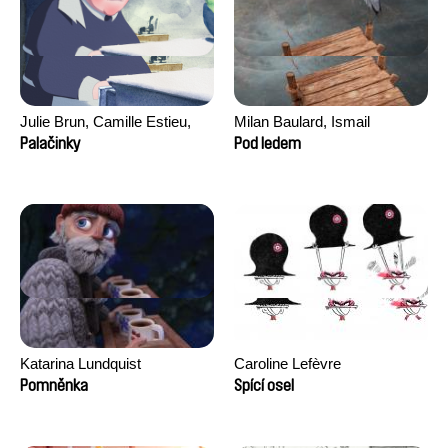
Julie Brun, Camille Estieu,
Milan Baulard, Ismail
Jiamin Peng
Berrahma, Flore Dupont,
Palačinky
Pod ledem
Laurie Estampes, Quentin
Nory, Hugo Potin
Katarina Lundquist
Caroline Lefèvre
Pomněnka
Spící osel