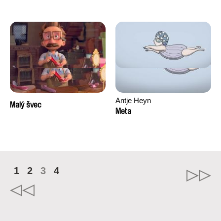
Antje Heyn
Malý švec
Meta
1
2
3
4