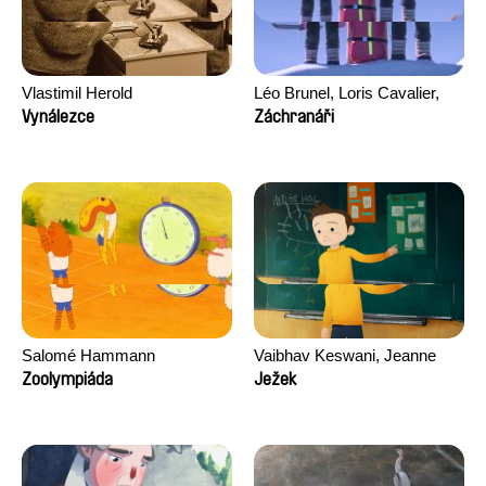
Vlastimil Herold
Léo Brunel, Loris Cavalier,
Camille Jalabert, Oscar Malet
Vynálezce
Záchranáři
Salomé Hammann
Vaibhav Keswani, Jeanne
Laureau, Colombine Majou,
Zoolympiáda
Ježek
Morgane Mattard, Kaisa
Pirttinen, Jong-ha Yoon