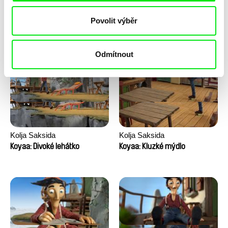
Anni Oja
Franka Sachse
Povolit výběr
Knír
Kočka a pták
Odmítnout
Kolja Saksida
Kolja Saksida
Koyaa: Divoké lehátko
Koyaa: Kluzké mýdlo