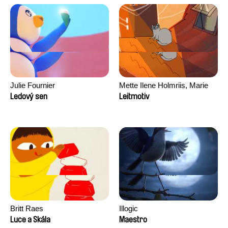
Julie Fournier
Mette Ilene Holmriis, Marie
Jørgensen, Jeanette
Ledový sen
Leitmotiv
Nørgaard, Marie Thorhauge
Britt Raes
Illogic
Luce a Skála
Maestro