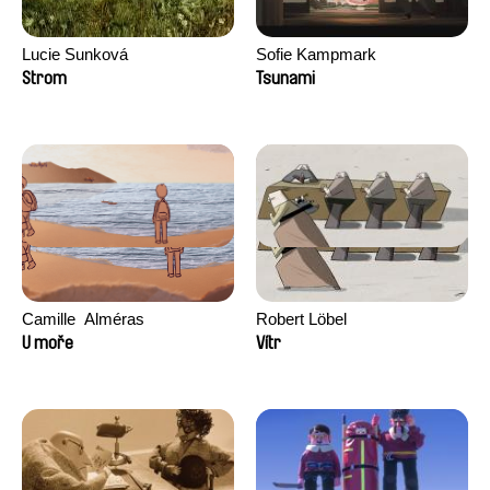
Lucie Sunková
Sofie Kampmark
Strom
Tsunami
Camille​ ​ ​Alméras
Robert Löbel
U moře
Vítr