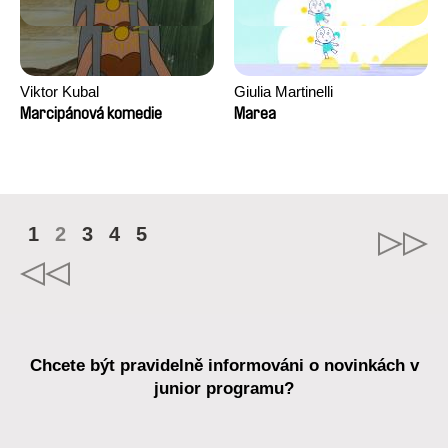
Viktor Kubal
Giulia Martinelli
Marcipánová komedie
Marea
1
2
3
4
5
Chcete být pravidelně informováni o novinkách v
junior programu?