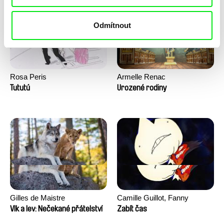
Odmítnout
Rosa Peris
Armelle Renac
Tututú
Urozené rodiny
Gilles de Maistre
Camille Guillot, Fanny
Hagdahl Sörebo, Aleksandra
Vlk a lev: Nečekané přátelství
Zabít čas
Krechman, Sarah Naciri,