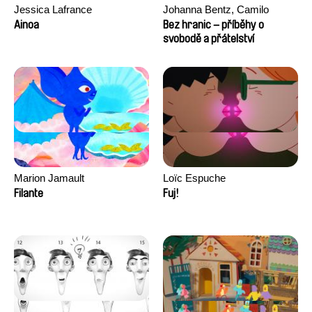
Jessica Lafrance
Johanna Bentz, Camilo
Colmenares, Sandra Dajani,
Ainoa
Bez hranic – příběhy o
Madeleine Dallmeyer, Nazgol
svobodě a přátelství
Emami, Diana Menestrey,
Khaled Nawal, Nada Riyad
Marion Jamault
Loïc Espuche
Filante
Fuj!