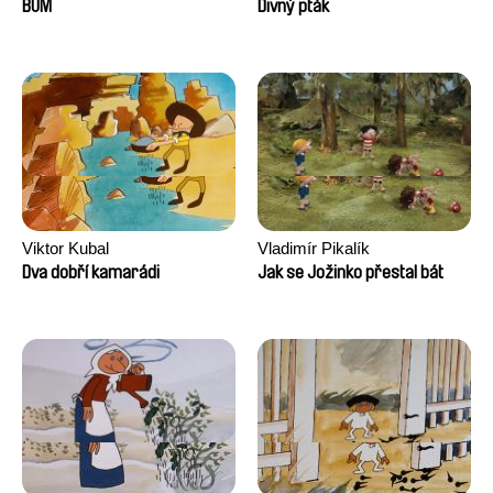
Augier, Laurie Pereira De
BUM
Divný pták
Figueiredo, Charles Di Cicco,
Yannick Jacquin
Viktor Kubal
Vladimír Pikalík
Dva dobří kamarádi
Jak se Jožinko přestal bát