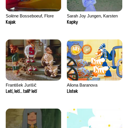
Solène Bosseboeuf, Flore
Sarah Joy Jungen, Karsten
Dechorgnat, Tiphaine Klein,
Kjærulf-Hoop
Kajak
Kapky
Auguste Lefort, Antoine Rossi
František Jurišič
Aliona Baranova
Letí, letí... talíř letí
Lístek