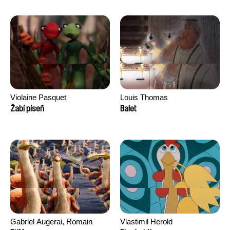
Morgane Ravelonary,
Valentine Zhang
Violaine Pasquet
Louis Thomas
Žabí píseň
Balet
Gabriel Augerai, Romain
Vlastimil Herold