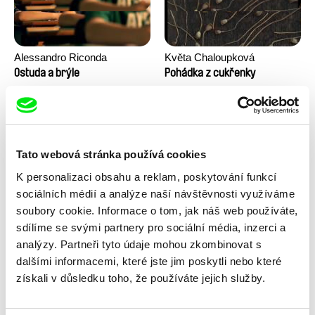
Alessandro Riconda
Květa Chaloupková
(Přibylová)
Ostuda a brýle
Pohádka z cukřenky
Tato webová stránka používá cookies
K personalizaci obsahu a reklam, poskytování funkcí
sociálních médií a analýze naší návštěvnosti využíváme
soubory cookie. Informace o tom, jak náš web používáte,
sdílíme se svými partnery pro sociální média, inzerci a
Ru Kuwahata, Max Porter
Linda Kallistová Jablonská
Prázdný prostor
Psí láska
analýzy. Partneři tyto údaje mohou zkombinovat s
dalšími informacemi, které jste jim poskytli nebo které
získali v důsledku toho, že používáte jejich služby.