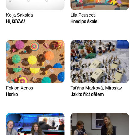
Kolja Saksida
Lila Peuscet
Hi, KOYAA!
Hned po škole
Fokion Xenos
Taťána Marková, Miroslav
Trejtnar
Horko
Jak to říct dětem