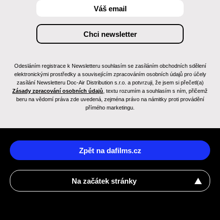
Odesláním registrace k Newsletteru souhlasím se zasíláním obchodních sdělení
elektronickými prostředky a souvisejícím zpracováním osobních údajů pro účely
zasílání Newsletteru Doc-Air Distribution s.r.o. a potvrzuji, že jsem si přečetl(a)
Zásady zpracování osobních údajů
, textu rozumím a souhlasím s ním, přičemž
beru na vědomí práva zde uvedená, zejména právo na námitky proti provádění
přímého marketingu.
Zpět na dafilms.cz
Na začátek stránky