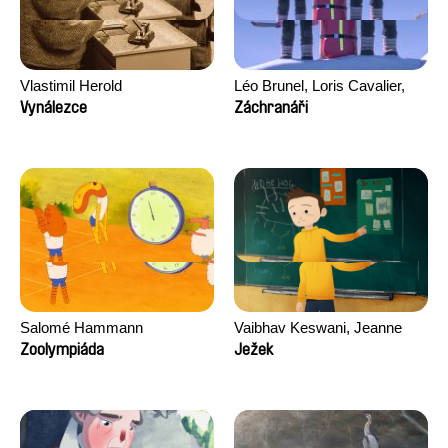
Vlastimil Herold
Léo Brunel, Loris Cavalier,
Camille Jalabert, Oscar Malet
Vynálezce
Záchranáři
Salomé Hammann
Vaibhav Keswani, Jeanne
Laureau, Colombine Majou,
Zoolympiáda
Ježek
Morgane Mattard, Kaisa
Pirttinen, Jong-ha Yoon