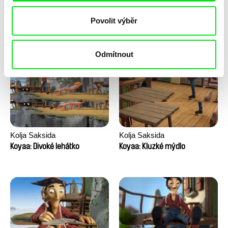
Anni Oja
Franka Sachse
Povolit výběr
Knír
Kočka a pták
Odmítnout
Kolja Saksida
Kolja Saksida
Koyaa: Divoké lehátko
Koyaa: Kluzké mýdlo