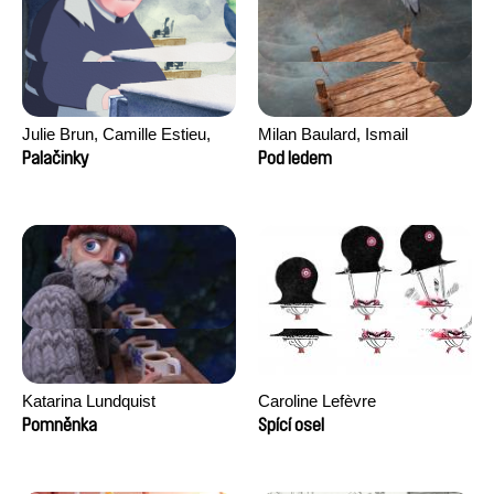
Julie Brun, Camille Estieu,
Milan Baulard, Ismail
Jiamin Peng
Berrahma, Flore Dupont,
Palačinky
Pod ledem
Laurie Estampes, Quentin
Nory, Hugo Potin
Katarina Lundquist
Caroline Lefèvre
Pomněnka
Spící osel