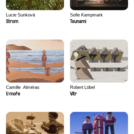
Lucie Sunková
Sofie Kampmark
Strom
Tsunami
Camille​ ​ ​Alméras
Robert Löbel
U moře
Vítr