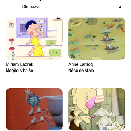
Dle názvu
Miriam Lazrak
Anne Larricq
Motýlci v břiše
Něco se stalo