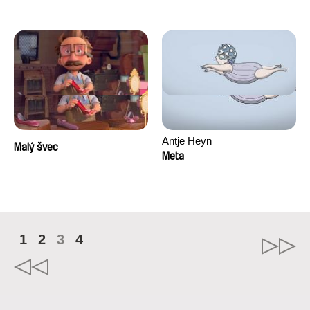
Antje Heyn
Malý švec
Meta
1
2
3
4