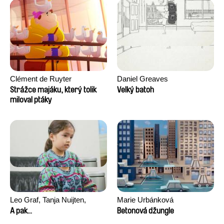
Clément de Ruyter
Daniel Greaves
Strážce majáku, který tolik
Velký batoh
miloval ptáky
Leo Graf, Tanja Nuijten,
Marie Urbánková
Raphael Stalder
A pak...
Betonová džungle