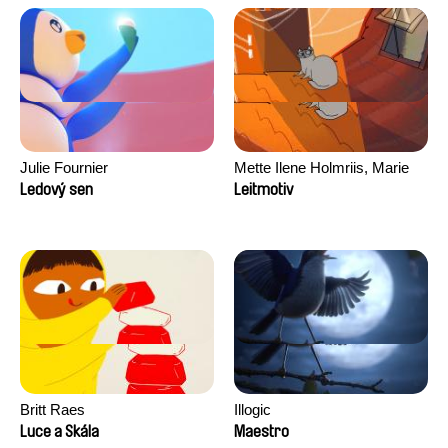
Julie Fournier
Mette Ilene Holmriis, Marie
Jørgensen, Jeanette
Ledový sen
Leitmotiv
Nørgaard, Marie Thorhauge
Britt Raes
Illogic
Luce a Skála
Maestro