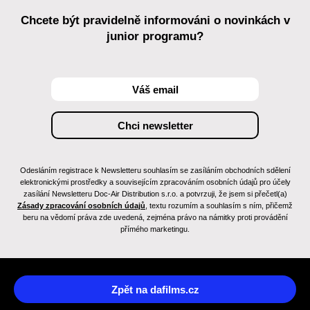
Chcete být pravidelně informováni o novinkách v
junior programu?
Odesláním registrace k Newsletteru souhlasím se zasíláním obchodních sdělení
elektronickými prostředky a souvisejícím zpracováním osobních údajů pro účely
zasílání Newsletteru Doc-Air Distribution s.r.o. a potvrzuji, že jsem si přečetl(a)
Zásady zpracování osobních údajů
, textu rozumím a souhlasím s ním, přičemž
beru na vědomí práva zde uvedená, zejména právo na námitky proti provádění
přímého marketingu.
Zpět na dafilms.cz