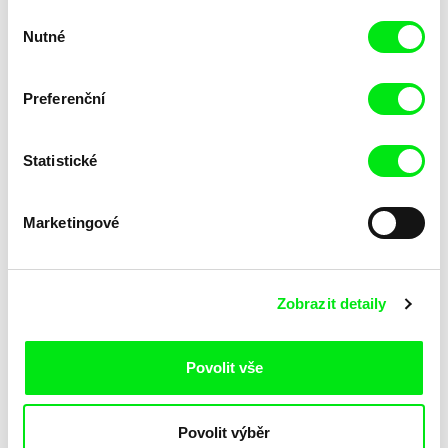
Výběr
Nutné
souhlasu
Preferenční
Marion Lacourt
Sny a Důstojnost (workshop)
Stránka z písanky
Statistické
Marketingové
Zobrazit detaily
Rosa Peris
Armelle Renac
Povolit vše
Tututú
Urozené rodiny
Povolit výběr