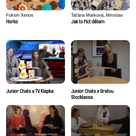
Fokion Xenos
Taťána Marková, Miroslav
Trejtnar
Horko
Jak to říct dětem
Junior Chats a TV Klapka
Junior Chats s Gretou
Stocklassa