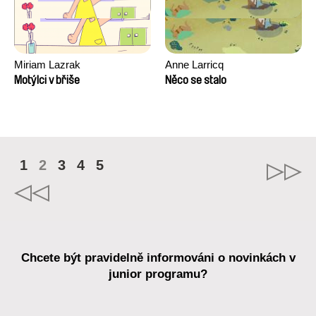
Miriam Lazrak
Anne Larricq
Motýlci v břiše
Něco se stalo
1
2
3
4
5
Chcete být pravidelně informováni o novinkách v
junior programu?