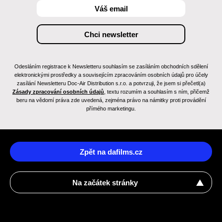
Odesláním registrace k Newsletteru souhlasím se zasíláním obchodních sdělení
elektronickými prostředky a souvisejícím zpracováním osobních údajů pro účely
zasílání Newsletteru Doc-Air Distribution s.r.o. a potvrzuji, že jsem si přečetl(a)
Zásady zpracování osobních údajů
, textu rozumím a souhlasím s ním, přičemž
beru na vědomí práva zde uvedená, zejména právo na námitky proti provádění
přímého marketingu.
Zpět na dafilms.cz
Na začátek stránky