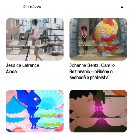
Dle názvu
Jessica Lafrance
Johanna Bentz, Camilo
Colmenares, Sandra Dajani,
Ainoa
Bez hranic – příběhy o
Madeleine Dallmeyer, Nazgol
svobodě a přátelství
Emami, Diana Menestrey,
Khaled Nawal, Nada Riyad