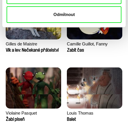
Odmítnout
Gilles de Maistre
Camille Guillot, Fanny
Hagdahl Sörebo, Aleksandra
Vlk a lev: Nečekané přátelství
Zabít čas
Krechman, Sarah Naciri,
Morgane Ravelonary,
Valentine Zhang
Violaine Pasquet
Louis Thomas
Žabí píseň
Balet