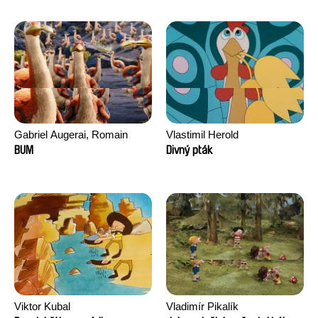
Gabriel Augerai, Romain
Vlastimil Herold
Augier, Laurie Pereira De
BUM
Divný pták
Figueiredo, Charles Di Cicco,
Yannick Jacquin
Viktor Kubal
Vladimír Pikalík