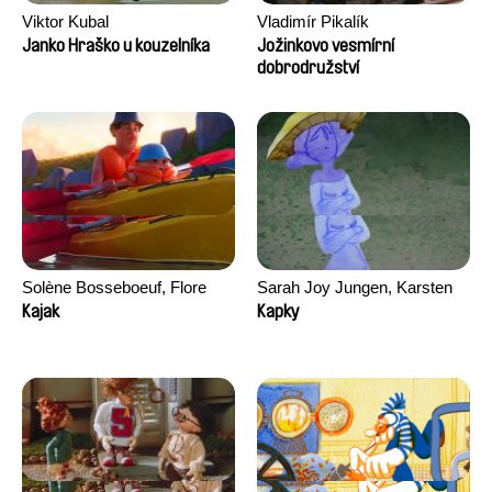
Viktor Kubal
Vladimír Pikalík
Janko Hraško u kouzelníka
Jožinkovo vesmírní
dobrodružství
Solène Bosseboeuf, Flore
Sarah Joy Jungen, Karsten
Dechorgnat, Tiphaine Klein,
Kjærulf-Hoop
Kajak
Kapky
Auguste Lefort, Antoine Rossi