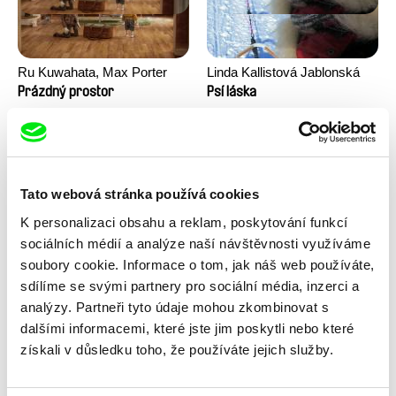
Ru Kuwahata, Max Porter
Linda Kallistová Jablonská
Prázdný prostor
Psí láska
Tato webová stránka používá cookies
K personalizaci obsahu a reklam, poskytování funkcí
sociálních médií a analýze naší návštěvnosti využíváme
soubory cookie. Informace o tom, jak náš web používáte,
sdílíme se svými partnery pro sociální média, inzerci a
Taye Cimon, Pierre Coëz,
Katarzyna K. Pieróg
Julie Groux, Sandra Leydier,
Růžový kód
Sestra
analýzy. Partneři tyto údaje mohou zkombinovat s
Manuarii Morel, Romain
dalšími informacemi, které jste jim poskytli nebo které
Seisson
získali v důsledku toho, že používáte jejich služby.