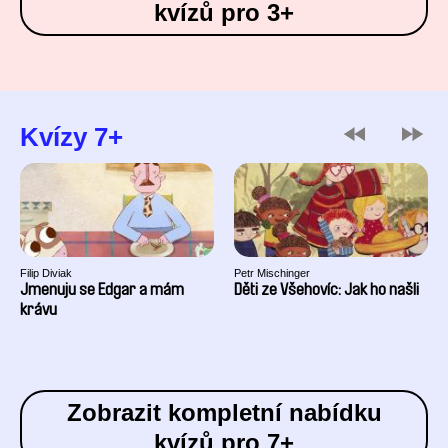
kvízů pro 3+
Kvízy 7+
Filip Diviak
Petr Mischinger
Jmenuju se Edgar a mám
Děti ze Všehovíc: Jak ho našli
krávu
Zobrazit kompletní nabídku
kvízů pro 7+