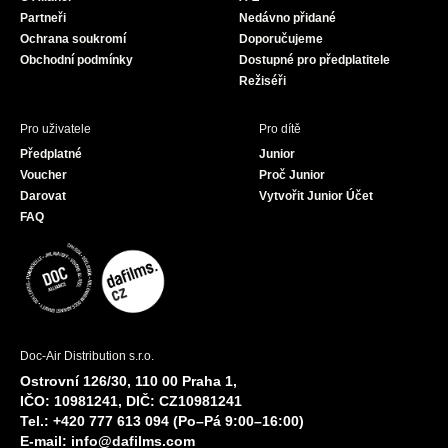
o
r
e
Partneři
Nedávno přidané
k
a
Ochrana soukromí
Doporučujeme
m
Obchodní podmínky
Dostupné pro předplatitele
Režiséři
Pro uživatele
Pro dítě
Předplatné
Junior
Voucher
Proč Junior
Darovat
Vytvořit Junior Účet
FAQ
Doc-Air Distribution s.r.o.
Ostrovní 126/30, 110 00 Praha 1,
IČO: 10981241, DIČ: CZ10981241
Tel.: +420 777 613 094 (Po–Pá 9:00–16:00)
E-mail:
info@dafilms.com