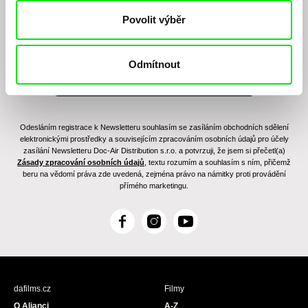
Povolit výběr
Odmítnout
Odesláním registrace k Newsletteru souhlasím se zasíláním obchodních sdělení
elektronickými prostředky a souvisejícím zpracováním osobních údajů pro účely
zasílání Newsletteru Doc-Air Distribution s.r.o. a potvrzuji, že jsem si přečetl(a)
Zásady zpracování osobních údajů
, textu rozumím a souhlasím s ním, přičemž
beru na vědomí práva zde uvedená, zejména právo na námitky proti provádění
přímého marketingu.
F
I
Y
a
n
o
c
s
u
e
t
T
b
a
u
dafilms.cz
Filmy
o
g
b
O Alianci
A-Z