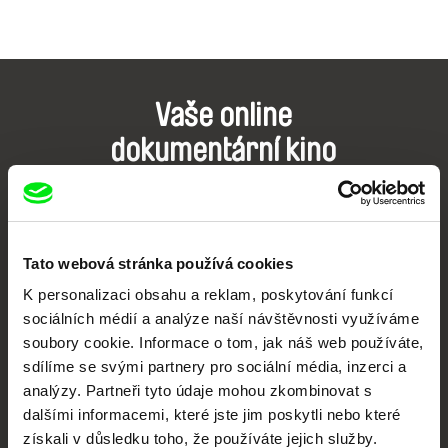
Vaše online
dokumentární kino
Nové festivalové filmy
každý týden
Tato webová stránka používá cookies
Portál DAFilms.cz je výsledkem tvůrčí spolupráce 7 klíčových evropských
K personalizaci obsahu a reklam, poskytování funkcí
festivalů dokumentárního filmu sdružených do Doc Alliance. Naším cílem je
posouvat hranice dokumentárního filmu, propagovat jeho rozmanitost a
sociálních médií a analýze naší návštěvnosti využíváme
podporovat kvalitní autorské filmy.
soubory cookie. Informace o tom, jak náš web používáte,
Členové Doc Alliance
sdílíme se svými partnery pro sociální média, inzerci a
analýzy. Partneři tyto údaje mohou zkombinovat s
dalšími informacemi, které jste jim poskytli nebo které
získali v důsledku toho, že používáte jejich služby.