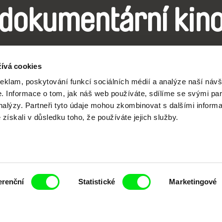
dokumentární kin
Nové festivalové filmy
ívá cookies
každý týden
reklam, poskytování funkcí sociálních médií a analýze naší návš
 Informace o tom, jak náš web používáte, sdílíme se svými par
analýzy. Partneři tyto údaje mohou zkombinovat s dalšími inform
é získali v důsledku toho, že používáte jejich služby.
čí spolupráce 7 klíčových evropských festivalů do
anice dokumentárního filmu, propagovat jeho rozma
filmy.
Členové Doc Alliance
erenční
Statistické
Marketingové