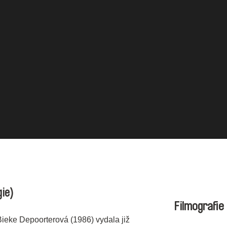
gie)
Filmografie
ieke Depoorterová (1986) vydala již