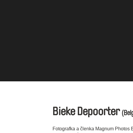
Bieke Depoorter
(Bel
Fotografka a členka Magnum Photos B