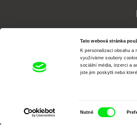
Tato webová stránka použ
K personalizaci obsahu a 
využíváme soubory cookie.
sociální média, inzerci a 
jste jim poskytli nebo kter
Portál DAFilms.cz je výsledkem tvůr
Alliance. Naším cílem je posouvat hr
Výběr
Nutné
Pref
souhlasu