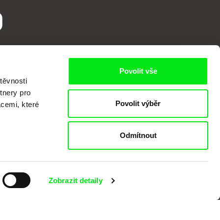
o
Povolit vše
těvnosti
tnery pro
Povolit výběr
acemi, které
kumentárního filmu sdružených do Doc
Odmítnout
nitost a podporovat kvalitní autorské
Zobrazit detaily