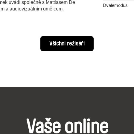
snímek uvádí společně s Mattiasem De
Dvalemodus
em a audiovizuálním umělcem.
Všichni režiséři
Vaše online