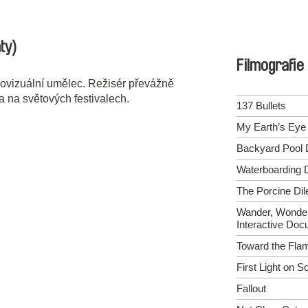
ty)
Filmografie
ovizuální umělec. Režisér převážně
a na světových festivalech.
137 Bullets
My Earth’s Eye
Backyard Pool
Waterboarding 
The Porcine D
Wander, Wonder
Interactive Do
Toward the Fla
First Light on S
Fallout