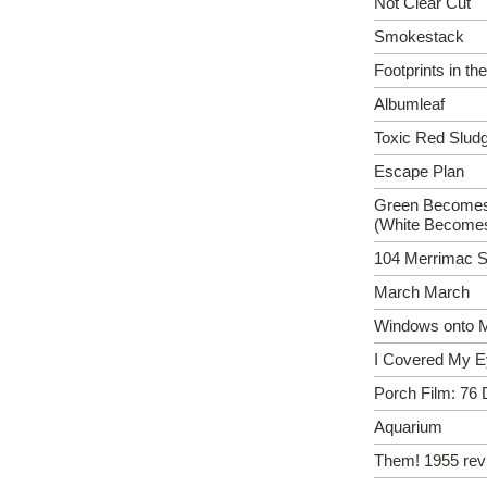
Not Clear Cut
Smokestack
Footprints in t
Albumleaf
Toxic Red Slud
Escape Plan
Green Becomes
(White Become
104 Merrimac S
March March
Windows onto M
I Covered My 
Porch Film: 76 
Aquarium
Them! 1955 revi