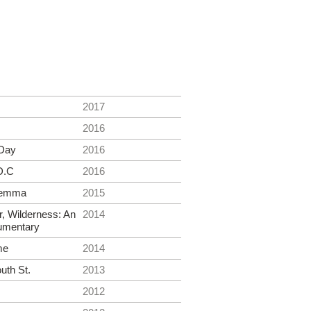
2017
2016
 Day
2016
D.C
2016
ilemma
2015
, Wilderness: An
2014
cumentary
me
2014
outh St.
2013
2012