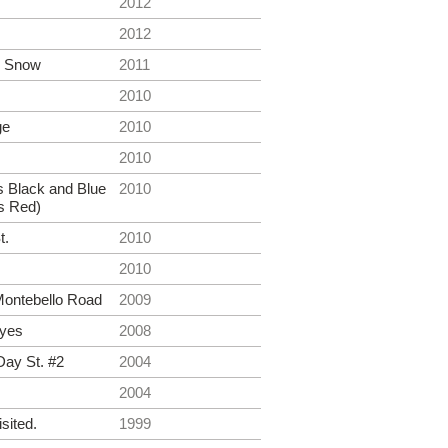
2012
2012
he Snow
2011
2010
ge
2010
2010
 Black and Blue
2010
s Red)
t.
2010
2010
ontebello Road
2009
Eyes
2008
Day St. #2
2004
2004
sited.
1999