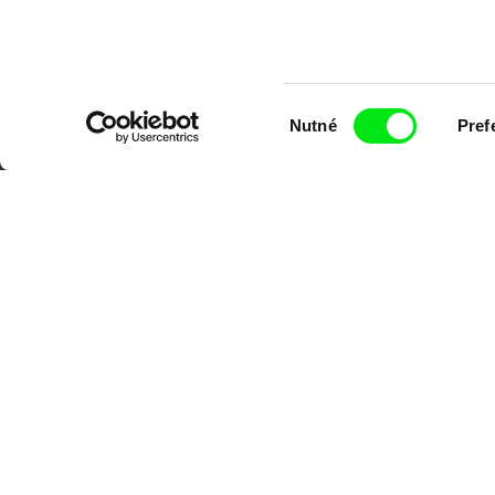
Výběr
Nutné
Pref
souhlasu
Portál DAFilms.cz je výsledkem tvůr
Alliance. Naším cílem je posouvat hr