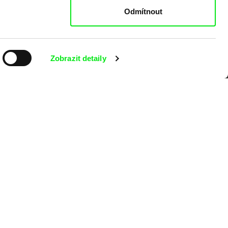
Odmítnout
Zobrazit detaily
kumentárního filmu sdružených do Doc
nitost a podporovat kvalitní autorské