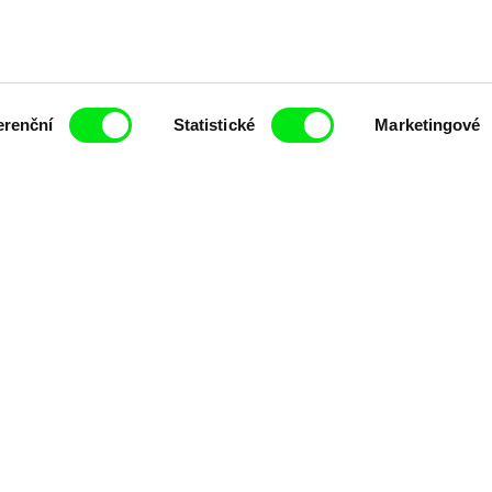
každý týden
erenční
Statistické
Marketingové
čí spolupráce 7 klíčových evropských festivalů do
anice dokumentárního filmu, propagovat jeho rozma
filmy.
Členové Doc Alliance