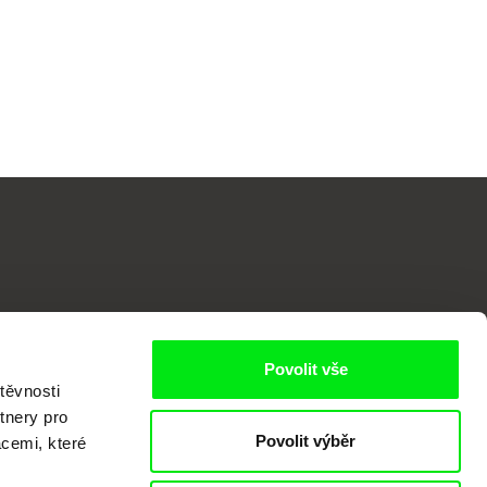
o
Povolit vše
těvnosti
tnery pro
Povolit výběr
acemi, které