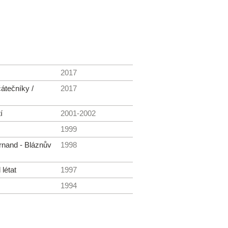
2017
átečníky /
2017
í
2001-2002
1999
rnand - Bláznův
1998
 létat
1997
1994