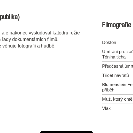
publika)
Filmografie
ale nakonec vystudoval katedru režie
 řady dokumentárních filmů.
Doktoři
e věnuje fotografii a hudbě.
Umírání pro zač
Tónina ticha
Předčasná úmrt
Třicet návratů
Blumenstein Fe
příběh
Muž, který chtěl
Vlak