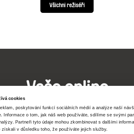
Všichni režiséři
Vaše online
ívá cookies
dokumentární kin
reklam, poskytování funkcí sociálních médií a analýze naší návš
 Informace o tom, jak náš web používáte, sdílíme se svými par
analýzy. Partneři tyto údaje mohou zkombinovat s dalšími inform
Nové festivalové filmy
é získali v důsledku toho, že používáte jejich služby.