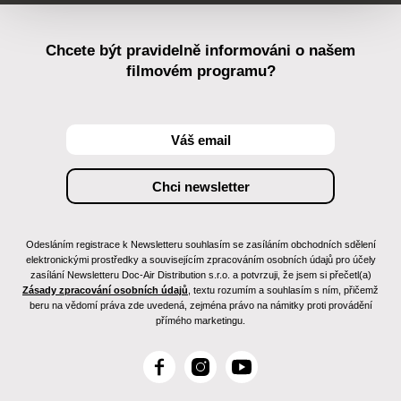
Chcete být pravidelně informováni o našem
filmovém programu?
Odesláním registrace k Newsletteru souhlasím se zasíláním obchodních sdělení
elektronickými prostředky a souvisejícím zpracováním osobních údajů pro účely
zasílání Newsletteru Doc-Air Distribution s.r.o. a potvrzuji, že jsem si přečetl(a)
Zásady zpracování osobních údajů
, textu rozumím a souhlasím s ním, přičemž
beru na vědomí práva zde uvedená, zejména právo na námitky proti provádění
přímého marketingu.
F
I
Y
a
n
o