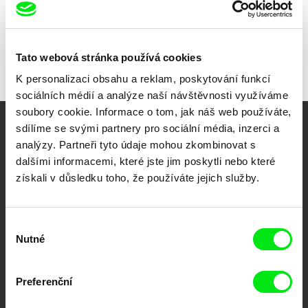
Všichni režiséři
Tato webová stránka používá cookies
K personalizaci obsahu a reklam, poskytování funkcí
sociálních médií a analýze naší návštěvnosti využíváme
soubory cookie. Informace o tom, jak náš web používáte,
sdílíme se svými partnery pro sociální média, inzerci a
Vaše online
analýzy. Partneři tyto údaje mohou zkombinovat s
dokumentární kino
dalšími informacemi, které jste jim poskytli nebo které
získali v důsledku toho, že používáte jejich služby.
Nové festivalové filmy
každý týden
Výběr
Nutné
souhlasu
Portál DAFilms.cz je výsledkem tvůrčí spolupráce 7 klíčových evropských
festivalů dokumentárního filmu sdružených do Doc Alliance. Naším cílem je
posouvat hranice dokumentárního filmu, propagovat jeho rozmanitost a
Preferenční
podporovat kvalitní autorské filmy.
Členové Doc Alliance