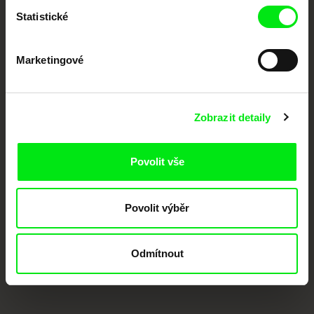
Statistické
Marketingové
Zobrazit detaily
CPH:DOX
Doclisboa
Millennium Docs
DOK Leipzig
Against Gravity
Povolit vše
Povolit výběr
Odmítnout
FIDMarseille
MFDF Ji.hlava
Visions du Réel