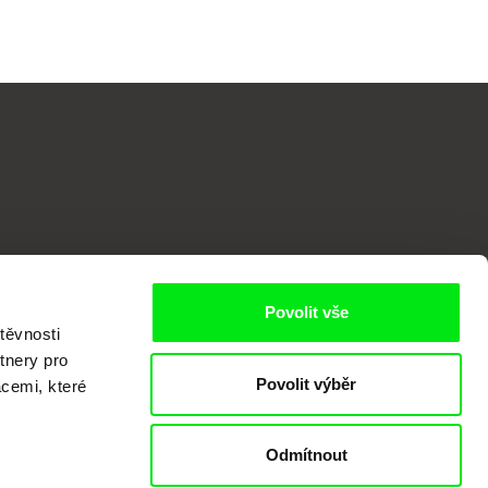
o
Povolit vše
těvnosti
tnery pro
Povolit výběr
acemi, které
Odmítnout