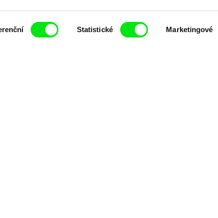
čí spolupráce 7 klíčových evropských festivalů do
erenční
Statistické
Marketingové
anice dokumentárního filmu, propagovat jeho rozma
filmy.
Členové Doc Alliance
lennium Docs Against
DOK Leipzig
FIDMarseille
vity