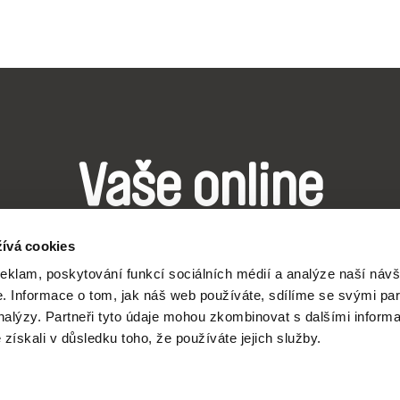
Vaše online
dokumentární kin
ívá cookies
reklam, poskytování funkcí sociálních médií a analýze naší návš
 Informace o tom, jak náš web používáte, sdílíme se svými par
Nové festivalové filmy
analýzy. Partneři tyto údaje mohou zkombinovat s dalšími inform
každý týden
é získali v důsledku toho, že používáte jejich služby.