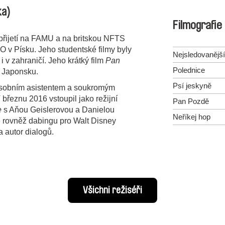
ka)
Filmografie
přijetí na FAMU a na britskou NFTS
O v Písku. Jeho studentské filmy byly
Nejsledovanější
i v zahraničí. Jeho krátký film
Pan
Polednice
 v Japonsku.
Psí jeskyně
 osobním asistentem a soukromým
 březnu 2016 vstoupil jako režijní
Pan Pozdě
e
s Aňou Geislerovou a Danielou
Neříkej hop
e rovněž dabingu pro Walt Disney
a autor dialogů.
Všichni režiséři