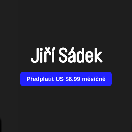
Jiří Sádek
Předplatit US $6.99 měsíčně