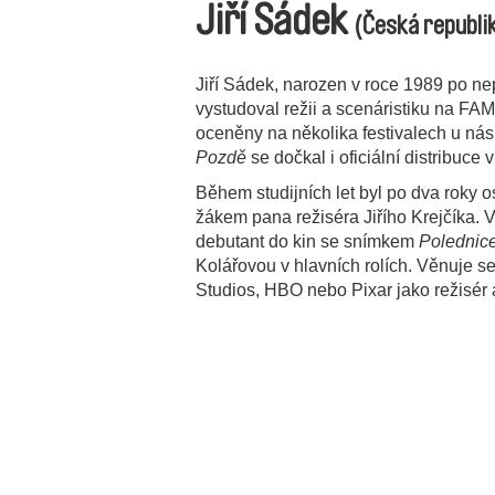
Jiří Sádek
(Česká republi
Jiří Sádek, narozen v roce 1989 po ne
vystudoval režii a scenáristiku na FAM
oceněny na několika festivalech u nás 
Pozdě
se dočkal i oficiální distribuce
Během studijních let byl po dva roky
žákem pana režiséra Jiřího Krejčíka. V
debutant do kin se snímkem
Polednic
Kolářovou v hlavních rolích. Věnuje s
Studios, HBO nebo Pixar jako režisér 