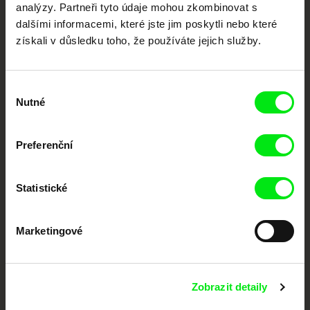
posouvat hranice dokumentárního filmu, propagovat jeho rozmanitost a
analýzy. Partneři tyto údaje mohou zkombinovat s
podporovat kvalitní autorské filmy.
dalšími informacemi, které jste jim poskytli nebo které
Členové Doc Alliance
získali v důsledku toho, že používáte jejich služby.
Výběr
Nutné
souhlasu
Preferenční
CPH:DOX
Doclisboa
Millennium Docs
DOK Leipzig
Against Gravity
Statistické
Marketingové
Zobrazit detaily
FIDMarseille
MFDF Ji.hlava
Visions du Réel