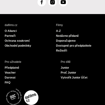
F
I
Y
a
n
o
c
s
u
e
t
T
b
a
u
dafilms.cz
Filmy
o
g
b
O Alianci
A-Z
o
r
e
Partneři
Nedávno přidané
k
a
Ochrana soukromí
Doporučujeme
m
Obchodní podmínky
Dostupné pro předplatitele
Režiséři
Pro uživatele
Pro dítě
Předplatné
Junior
Voucher
Proč Junior
Darovat
Vytvořit Junior Účet
FAQ