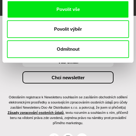
Povolit vše
Povolit výběr
Chcete být pravidelně informováni o našem
filmovém programu?
Odmítnout
Odesláním registrace k Newsletteru souhlasím se zasíláním obchodních sdělení
elektronickými prostředky a souvisejícím zpracováním osobních údajů pro účely
zasílání Newsletteru Doc-Air Distribution s.r.o. a potvrzuji, že jsem si přečetl(a)
Zásady zpracování osobních údajů
, textu rozumím a souhlasím s ním, přičemž
beru na vědomí práva zde uvedená, zejména právo na námitky proti provádění
přímého marketingu.