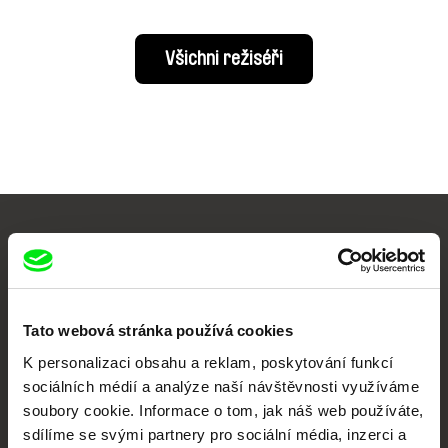
Všichni režiséři
Vaše online
dokumentární kino
Tato webová stránka používá cookies
Nové festivalové filmy
každý týden
K personalizaci obsahu a reklam, poskytování funkcí
sociálních médií a analýze naší návštěvnosti využíváme
soubory cookie. Informace o tom, jak náš web používáte,
Portál DAFilms.cz je výsledkem tvůrčí spolupráce 7 klíčových evropských
sdílíme se svými partnery pro sociální média, inzerci a
festivalů dokumentárního filmu sdružených do Doc Alliance. Naším cílem je