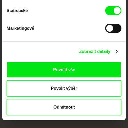
Členové Doc Alliance
Statistické
Marketingové
Zobrazit detaily
CPH:DOX
Doclisboa
Millennium Docs
DOK Leipzig
Against Gravity
Povolit vše
Povolit výběr
Odmítnout
FIDMarseille
MFDF Ji.hlava
Visions du Réel