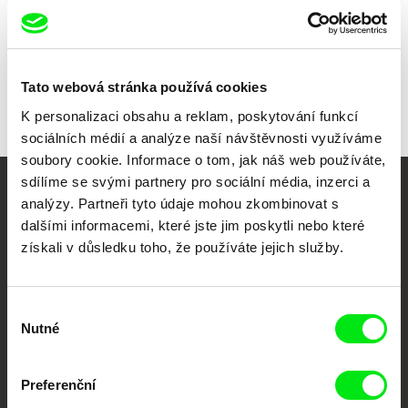
Všichni režiséři
Tato webová stránka používá cookies
K personalizaci obsahu a reklam, poskytování funkcí
sociálních médií a analýze naší návštěvnosti využíváme
soubory cookie. Informace o tom, jak náš web používáte,
sdílíme se svými partnery pro sociální média, inzerci a
Vaše online
analýzy. Partneři tyto údaje mohou zkombinovat s
dalšími informacemi, které jste jim poskytli nebo které
dokumentární kino
získali v důsledku toho, že používáte jejich služby.
Nové festivalové filmy
každý týden
Výběr
Nutné
souhlasu
Portál DAFilms.cz je výsledkem tvůrčí spolupráce 7 klíčových evropských
festivalů dokumentárního filmu sdružených do Doc Alliance. Naším cílem je
Preferenční
posouvat hranice dokumentárního filmu, propagovat jeho rozmanitost a
podporovat kvalitní autorské filmy.