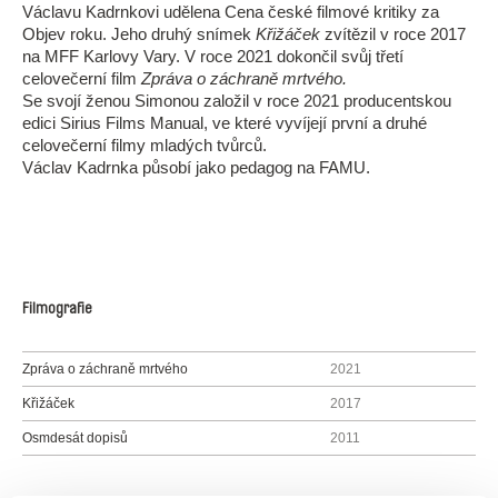
Václavu Kadrnkovi udělena Cena české filmové kritiky za
Objev roku. Jeho druhý snímek
Křižáček
zvítězil v roce 2017
na MFF Karlovy Vary. V roce 2021 dokončil svůj třetí
celovečerní film
Zpráva o záchraně mrtvého.
Se svojí ženou Simonou založil v roce 2021 producentskou
edici Sirius Films Manual, ve které vyvíjejí první a druhé
celovečerní filmy mladých tvůrců.
Václav Kadrnka působí jako pedagog na FAMU.
Filmografie
Zpráva o záchraně mrtvého
2021
Křižáček
2017
Osmdesát dopisů
2011