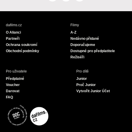
a
n
o
c
s
u
e
t
T
b
a
u
dafilms.cz
Filmy
o
g
b
O Alianci
A-Z
o
r
e
Partneři
Nedávno přidané
k
a
Ochrana soukromí
Doporučujeme
m
Obchodní podmínky
Dostupné pro předplatitele
Režiséři
Pro uživatele
Pro dítě
Předplatné
Junior
Voucher
Proč Junior
Darovat
Vytvořit Junior Účet
FAQ