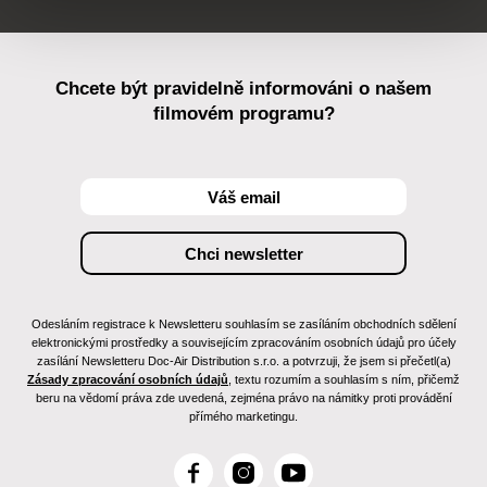
Chcete být pravidelně informováni o našem
filmovém programu?
Odesláním registrace k Newsletteru souhlasím se zasíláním obchodních sdělení
elektronickými prostředky a souvisejícím zpracováním osobních údajů pro účely
zasílání Newsletteru Doc-Air Distribution s.r.o. a potvrzuji, že jsem si přečetl(a)
Zásady zpracování osobních údajů
, textu rozumím a souhlasím s ním, přičemž
beru na vědomí práva zde uvedená, zejména právo na námitky proti provádění
přímého marketingu.
F
I
Y