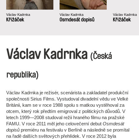
Václav Kadrnka
Václav Kadrnka
Václav Kadrnka
Křižáček
Osmdesát dopisů
Křižáček
Václav Kadrnka
(Česká
republika)
Václav Kadrnka je režisér, scenárista a zakladatel produkční
společnosti Sirius Films. Vystudoval divadelní vědu ve Velké
Británii, kam se v roce 1988 spolu s matkou vystěhoval za
otcem, který rok předtím emigroval z politických důvodů. V
letech 1999—2008 studoval režii hraného filmu na pražské
FAMU. V roce 2011 měl jeho celovečerní debut
Osmdesát
dopisů
premiéru na festivalu v Berlíně a následně se promítal
na řadě dalších světových přehlídek. V roce 2012 byla