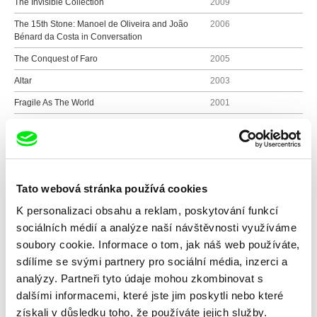
The Invisible Collection
2009
The 15th Stone: Manoel de Oliveira and João
2006
Bénard da Costa in Conversation
The Conquest of Faro
2005
Altar
2003
Fragile As The World
2001
King Arthur
1999
Intromissions, Congratulations Manoel de
1998
Oliveira
Cinema Goes to The Theatre
1996
Tato webová stránka používá cookies
The Sound of The Earth Shaking
1990
K personalizaci obsahu a reklam, poskytování funkcí
sociálních médií a analýze naší návštěvnosti využíváme
soubory cookie. Informace o tom, jak náš web používáte,
sdílíme se svými partnery pro sociální média, inzerci a
Všichni režiséři
analýzy. Partneři tyto údaje mohou zkombinovat s
dalšími informacemi, které jste jim poskytli nebo které
získali v důsledku toho, že používáte jejich služby.