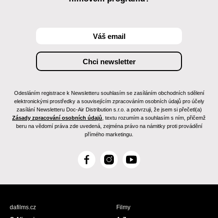
Odesláním registrace k Newsletteru souhlasím se zasíláním obchodních sdělení
elektronickými prostředky a souvisejícím zpracováním osobních údajů pro účely
zasílání Newsletteru Doc-Air Distribution s.r.o. a potvrzuji, že jsem si přečetl(a)
Zásady zpracování osobních údajů
, textu rozumím a souhlasím s ním, přičemž
beru na vědomí práva zde uvedená, zejména právo na námitky proti provádění
přímého marketingu.
F
I
Y
a
n
o
c
s
u
e
t
T
b
a
u
dafilms.cz
Filmy
o
g
b