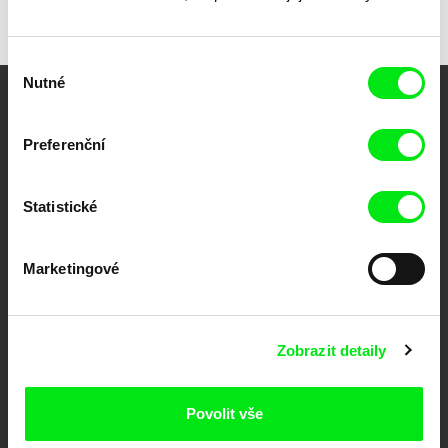
Výběr
Nutné
souhlasu
Vaše online
Preferenční
dokumentární kino
Nové festivalové filmy
Statistické
každý týden
Marketingové
Portál DAFilms.cz je výsledkem tvůrčí spolupráce 7 klíčových evropských
festivalů dokumentárního filmu sdružených do Doc Alliance. Naším cílem je
posouvat hranice dokumentárního filmu, propagovat jeho rozmanitost a
podporovat kvalitní autorské filmy.
Zobrazit detaily
Členové Doc Alliance
Povolit vše