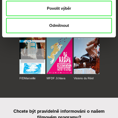
Povolit výběr
Odmítnout
CPH:DOX
Doclisboa
Millennium Docs
DOK Leipzig
Against Gravity
FIDMarseille
MFDF Ji.hlava
Visions du Réel
Chcete být pravidelně informováni o našem
filmovém programu?