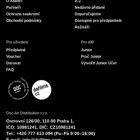
O Alianci
A-Z
o
r
e
Partneři
Nedávno přidané
k
a
Ochrana soukromí
Doporučujeme
m
Obchodní podmínky
Dostupné pro předplatitele
Režiséři
Pro uživatele
Pro dítě
Předplatné
Junior
Voucher
Proč Junior
Darovat
Vytvořit Junior Účet
FAQ
Doc-Air Distribution s.r.o.
Ostrovní 126/30, 110 00 Praha 1,
IČO: 10981241, DIČ: CZ10981241
Tel.: +420 777 613 094 (Po–Pá 9:00–16:00)
E-mail:
info@dafilms.com