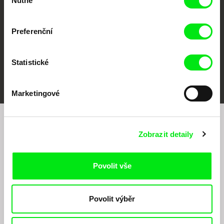
Nutné
souhlasu
Preferenční
Statistické
FIDMarseille
MFDF Ji.hlava
Visions du Réel
Marketingové
Chcete být pravidelně informováni o našem
Zobrazit detaily
filmovém programu?
Povolit vše
Povolit výběr