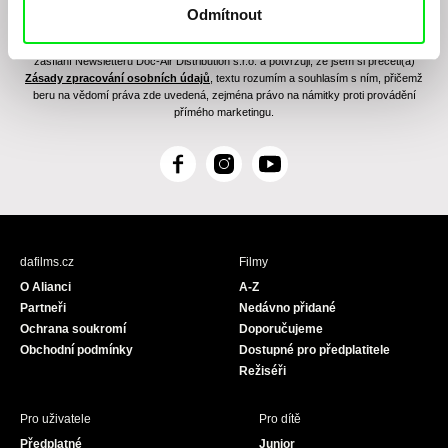
Odmítnout
Odesláním registrace k Newsletteru souhlasím se zasíláním obchodních sdělení
elektronickými prostředky a souvisejícím zpracováním osobních údajů pro účely
zasílání Newsletteru Doc-Air Distribution s.r.o. a potvrzuji, že jsem si přečetl(a)
Zásady zpracování osobních údajů
, textu rozumím a souhlasím s ním, přičemž
beru na vědomí práva zde uvedená, zejména právo na námitky proti provádění
přímého marketingu.
F
I
Y
a
n
o
c
s
u
e
t
T
b
a
u
dafilms.cz
Filmy
o
g
b
O Alianci
A-Z
o
r
e
Partneři
Nedávno přidané
k
a
Ochrana soukromí
Doporučujeme
m
Obchodní podmínky
Dostupné pro předplatitele
Režiséři
Pro uživatele
Pro dítě
Předplatné
Junior