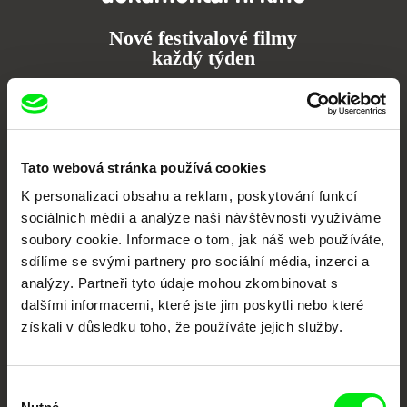
Nové festivalové filmy
každý týden
Portál DAFilms.cz je výsledkem tvůrčí spolupráce 7 klíčových evropských
festivalů dokumentárního filmu sdružených do Doc Alliance. Naším cílem je
posouvat hranice dokumentárního filmu, propagovat jeho rozmanitost a
podporovat kvalitní autorské filmy.
Tato webová stránka používá cookies
Členové Doc Alliance
K personalizaci obsahu a reklam, poskytování funkcí
sociálních médií a analýze naší návštěvnosti využíváme
soubory cookie. Informace o tom, jak náš web používáte,
sdílíme se svými partnery pro sociální média, inzerci a
analýzy. Partneři tyto údaje mohou zkombinovat s
dalšími informacemi, které jste jim poskytli nebo které
získali v důsledku toho, že používáte jejich služby.
CPH:DOX
Doclisboa
Millennium Docs
DOK Leipzig
Against Gravity
Výběr