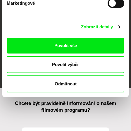
Marketingové
CPH:DOX
Doclisboa
Millennium Docs
DOK Leipzig
Against Gravity
Zobrazit detaily
Povolit vše
Povolit výběr
FIDMarseille
MFDF Ji.hlava
Visions du Réel
Odmítnout
Chcete být pravidelně informováni o našem
filmovém programu?