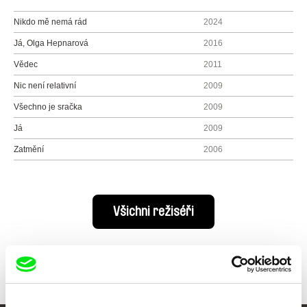
Nikdo mě nemá rád
2024
Já, Olga Hepnarová
2016
Vědec
2011
Nic není relativní
2009
Všechno je sračka
2009
Já
2009
Zatmění
2006
Všichni režiséři