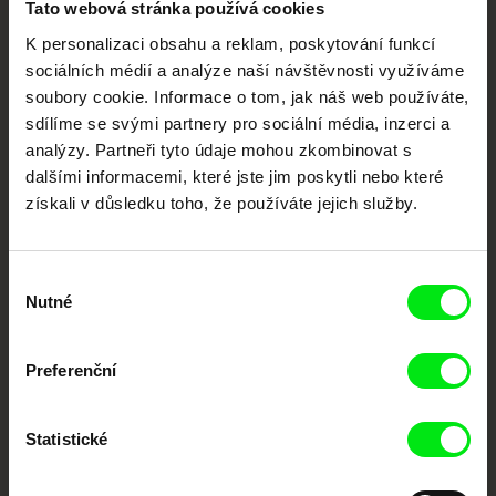
Tato webová stránka používá cookies
K personalizaci obsahu a reklam, poskytování funkcí
Vaše online
sociálních médií a analýze naší návštěvnosti využíváme
dokumentární kino
soubory cookie. Informace o tom, jak náš web používáte,
sdílíme se svými partnery pro sociální média, inzerci a
Nové festivalové filmy
analýzy. Partneři tyto údaje mohou zkombinovat s
každý týden
dalšími informacemi, které jste jim poskytli nebo které
získali v důsledku toho, že používáte jejich služby.
Portál DAFilms.cz je výsledkem tvůrčí spolupráce 7 klíčových evropských
festivalů dokumentárního filmu sdružených do Doc Alliance. Naším cílem je
Výběr
posouvat hranice dokumentárního filmu, propagovat jeho rozmanitost a
podporovat kvalitní autorské filmy.
Nutné
souhlasu
Členové Doc Alliance
Preferenční
Statistické