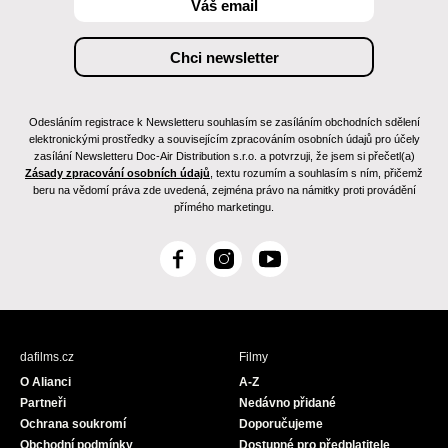
Odesláním registrace k Newsletteru souhlasím se zasíláním obchodních sdělení
elektronickými prostředky a souvisejícím zpracováním osobních údajů pro účely
zasílání Newsletteru Doc-Air Distribution s.r.o. a potvrzuji, že jsem si přečetl(a)
Zásady zpracování osobních údajů
, textu rozumím a souhlasím s ním, přičemž
beru na vědomí práva zde uvedená, zejména právo na námitky proti provádění
přímého marketingu.
F
I
Y
a
n
o
c
s
u
e
t
T
b
a
u
dafilms.cz
Filmy
o
g
b
O Alianci
A-Z
o
r
e
Partneři
Nedávno přidané
k
a
Ochrana soukromí
Doporučujeme
m
Obchodní podmínky
Dostupné pro předplatitele