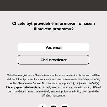
Chcete být pravidelně informováni o našem
filmovém programu?
Odesláním registrace k Newsletteru souhlasím se zasíláním obchodních sdělení
elektronickými prostředky a souvisejícím zpracováním osobních údajů pro účely
zasílání Newsletteru Doc-Air Distribution s.r.o. a potvrzuji, že jsem si přečetl(a)
Zásady zpracování osobních údajů
, textu rozumím a souhlasím s ním, přičemž
beru na vědomí práva zde uvedená, zejména právo na námitky proti provádění
přímého marketingu.