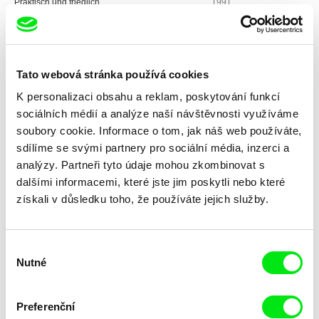
Praktisch und friedlich
1991
Techqua Ikachi, Land – Mein Leben / Techqua
1989
Ikachi, Land - My Life
Traumpalast
1988
Tato webová stránka používá cookies
Walkwoman
1987
K personalizaci obsahu a reklam, poskytování funkcí
Mailma - Eine Improvisation / Mailma - an
1987
sociálních médií a analýze naší návštěvnosti využíváme
improvisation
soubory cookie. Informace o tom, jak náš web používáte,
Die Reise zur Südsee
1986
sdílíme se svými partnery pro sociální média, inzerci a
Rondo Gravitat
1986
analýzy. Partneři tyto údaje mohou zkombinovat s
dalšími informacemi, které jste jim poskytli nebo které
Herzens-Freude / Joy of Hearts
1986
získali v důsledku toho, že používáte jejich služby.
Habibi - Ein Liebesbrief / Habibi - a love letter
1986
Transparenz
1985
Výběr
Fliegen
1984
Nutné
souhlasu
Glasfragmente
1983
Warum steht die Welt nicht auf dem Kopf?
1982
Preferenční