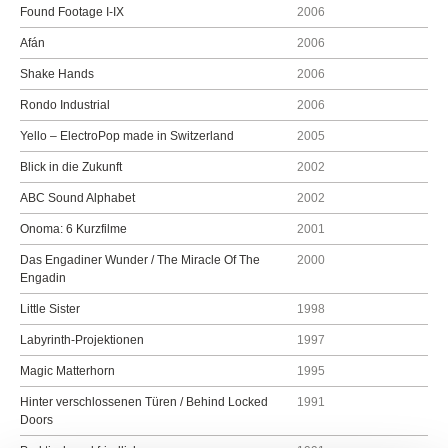
Found Footage I-IX
2006
Afán
2006
Shake Hands
2006
Rondo Industrial
2006
Yello – ElectroPop made in Switzerland
2005
Blick in die Zukunft
2002
ABC Sound Alphabet
2002
Onoma: 6 Kurzfilme
2001
Das Engadiner Wunder / The Miracle Of The
2000
Engadin
Little Sister
1998
Labyrinth-Projektionen
1997
Magic Matterhorn
1995
Hinter verschlossenen Türen / Behind Locked
1991
Doors