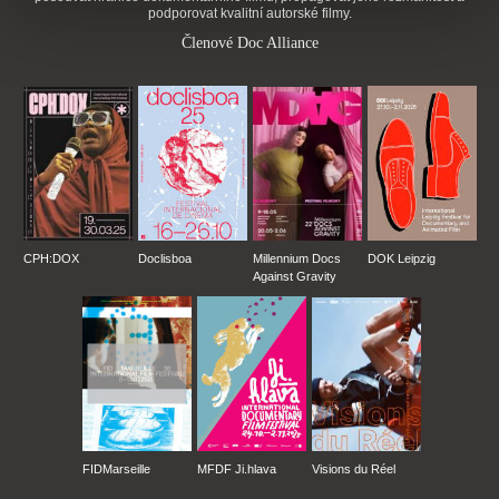
podporovat kvalitní autorské filmy.
Členové Doc Alliance
CPH:DOX
Doclisboa
Millennium Docs
DOK Leipzig
Against Gravity
FIDMarseille
MFDF Ji.hlava
Visions du Réel