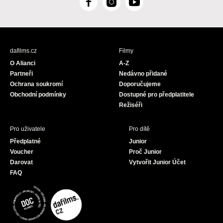
F
I
Y
a
n
o
c
s
u
e
t
T
b
a
u
dafilms.cz
Filmy
o
g
b
O Alianci
A-Z
o
r
e
Partneři
Nedávno přidané
k
a
Ochrana soukromí
Doporučujeme
m
Obchodní podmínky
Dostupné pro předplatitele
Režiséři
Pro uživatele
Pro dítě
Předplatné
Junior
Voucher
Proč Junior
Darovat
Vytvořit Junior Účet
FAQ