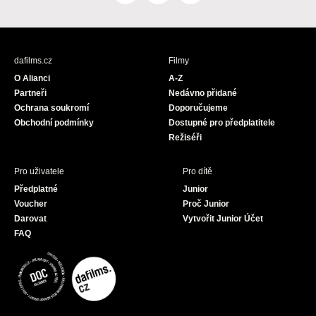
a
n
o
c
s
u
e
t
T
b
a
u
dafilms.cz
Filmy
o
g
b
O Alianci
A-Z
o
r
e
Partneři
Nedávno přidané
k
a
Ochrana soukromí
Doporučujeme
m
Obchodní podmínky
Dostupné pro předplatitele
Režiséři
Pro uživatele
Pro dítě
Předplatné
Junior
Voucher
Proč Junior
Darovat
Vytvořit Junior Účet
FAQ