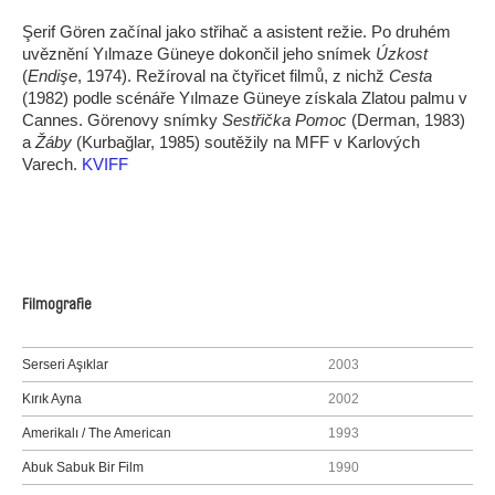
Şerif Gören začínal jako střihač a asistent režie. Po druhém
uvěznění Yılmaze Güneye dokončil jeho snímek
Úzkost
(
Endişe
, 1974). Režíroval na čtyřicet filmů, z nichž
Cesta
(1982) podle scénáře Yılmaze Güneye získala Zlatou palmu v
Cannes. Görenovy snímky
Sestřička Pomoc
(Derman, 1983)
a
Žáby
(Kurbağlar, 1985) soutěžily na MFF v Karlových
Varech.
KVIFF
Filmografie
Serseri Aşıklar
2003
Kırık Ayna
2002
Amerikalı / The American
1993
Abuk Sabuk Bir Film
1990