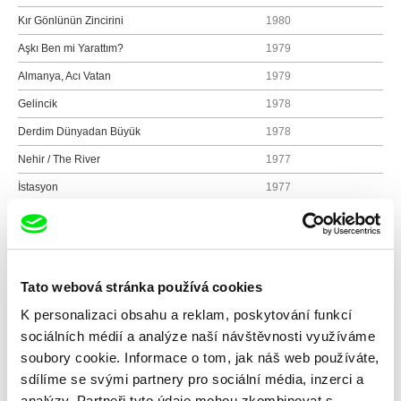
Kır Gönlünün Zincirini
1980
Aşkı Ben mi Yarattım?
1979
Almanya, Acı Vatan
1979
Gelincik
1978
Derdim Dünyadan Büyük
1978
Nehir / The River
1977
İstasyon
1977
Taksi Şoförü / Taxi Driver
1976
İki Arkadaş / Two Friends
1976
Deprem / The Earthquake
1976
Tato webová stránka používá cookies
Köprü / The Bridge
1975
K personalizaci obsahu a reklam, poskytování funkcí
Endişe / Úzkost
1974
sociálních médií a analýze naší návštěvnosti využíváme
Umut / Hope
1970
soubory cookie. Informace o tom, jak náš web používáte,
sdílíme se svými partnery pro sociální média, inzerci a
analýzy. Partneři tyto údaje mohou zkombinovat s