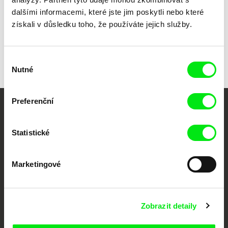
dalšími informacemi, které jste jim poskytli nebo které
Všichni režiséři
získali v důsledku toho, že používáte jejich služby.
Výběr
Nutné
souhlasu
Preferenční
Vaše online
dokumentární kino
Statistické
Nové festivalové filmy
Marketingové
každý týden
Portál DAFilms.cz je výsledkem tvůrčí spolupráce 7 klíčových evropských
Zobrazit detaily
festivalů dokumentárního filmu sdružených do Doc Alliance. Naším cílem je
posouvat hranice dokumentárního filmu, propagovat jeho rozmanitost a
podporovat kvalitní autorské filmy.