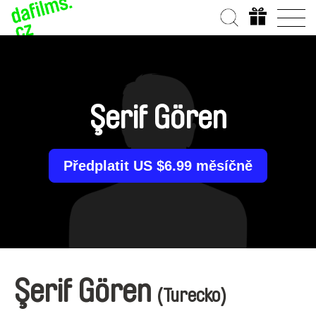
Şerif Gören
Předplatit US $6.99 měsíčně
Şerif Gören
(Turecko)