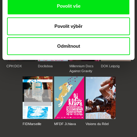
Povolit vše
Členové Doc Alliance
Povolit výběr
Odmítnout
CPH:DOX
Doclisboa
Millennium Docs
DOK Leipzig
Against Gravity
FIDMarseille
MFDF Ji.hlava
Visions du Réel