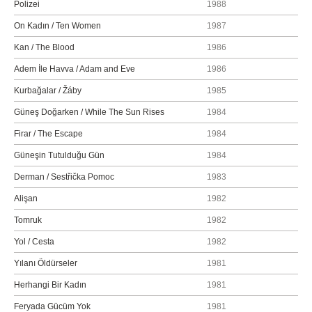
Polizei
1988
On Kadın / Ten Women
1987
Kan / The Blood
1986
Adem İle Havva / Adam and Eve
1986
Kurbağalar / Žáby
1985
Güneş Doğarken / While The Sun Rises
1984
Firar / The Escape
1984
Güneşin Tutulduğu Gün
1984
Derman / Sestřička Pomoc
1983
Alişan
1982
Tomruk
1982
Yol / Cesta
1982
Yılanı Öldürseler
1981
Herhangi Bir Kadın
1981
Feryada Gücüm Yok
1981