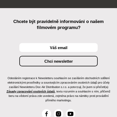
Chcete být pravidelně informováni o našem
filmovém programu?
Odesláním registrace k Newsletteru souhlasím se zasíláním obchodních sdělení
elektronickými prostředky a souvisejícím zpracováním osobních údajů pro účely
zasílání Newsletteru Doc-Air Distribution s.r.o. a potvrzuji, že jsem si přečetl(a)
Zásady zpracování osobních údajů
, textu rozumím a souhlasím s ním, přičemž
beru na vědomí práva zde uvedená, zejména právo na námitky proti provádění
přímého marketingu.
F
I
Y