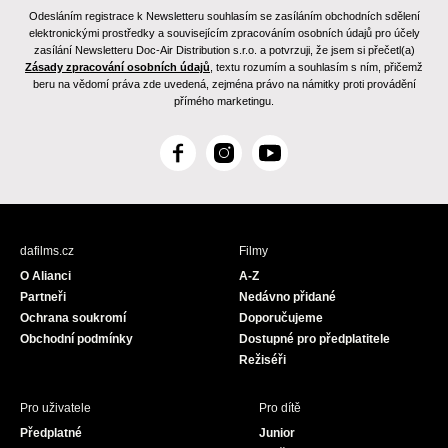
Odesláním registrace k Newsletteru souhlasím se zasíláním obchodních sdělení
elektronickými prostředky a souvisejícím zpracováním osobních údajů pro účely
zasílání Newsletteru Doc-Air Distribution s.r.o. a potvrzuji, že jsem si přečetl(a)
Zásady zpracování osobních údajů
, textu rozumím a souhlasím s ním, přičemž
beru na vědomí práva zde uvedená, zejména právo na námitky proti provádění
přímého marketingu.
F
I
Y
a
n
o
c
s
u
e
t
T
b
a
u
dafilms.cz
Filmy
o
g
b
O Alianci
A-Z
o
r
e
Partneři
Nedávno přidané
k
a
Ochrana soukromí
Doporučujeme
m
Obchodní podmínky
Dostupné pro předplatitele
Režiséři
Pro uživatele
Pro dítě
Předplatné
Junior