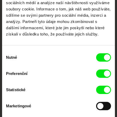
sociálních médií a analýze naší návštěvnosti využíváme
Nové festivalové filmy
soubory cookie. Informace o tom, jak náš web používáte,
každý týden
sdílíme se svými partnery pro sociální média, inzerci a
analýzy. Partneři tyto údaje mohou zkombinovat s
dalšími informacemi, které jste jim poskytli nebo které
Portál DAFilms.cz je výsledkem tvůrčí spolupráce 7 klíčových evropských
získali v důsledku toho, že používáte jejich služby.
festivalů dokumentárního filmu sdružených do Doc Alliance. Naším cílem je
posouvat hranice dokumentárního filmu, propagovat jeho rozmanitost a
podporovat kvalitní autorské filmy.
Členové Doc Alliance
Výběr
Nutné
souhlasu
Preferenční
Statistické
CPH:DOX
Doclisboa
Millennium Docs
DOK Leipzig
Against Gravity
Marketingové