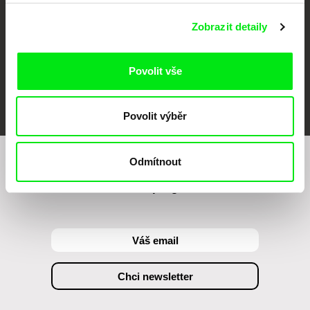
Zobrazit detaily
Povolit vše
FIDMarseille
MFDF Ji.hlava
Visions du Réel
Povolit výběr
Odmítnout
Chcete být pravidelně informováni o našem
filmovém programu?