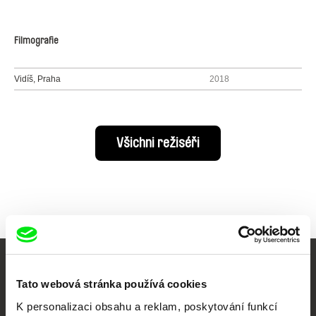
Filmografie
Vidíš, Praha
2018
Všichni režiséři
Vaše online
Tato webová stránka používá cookies
dokumentární kino
K personalizaci obsahu a reklam, poskytování funkcí