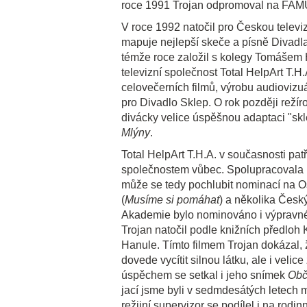
roce 1991 Trojan odpromoval na FAM
V roce 1992 natočil pro Českou televiz
mapuje nejlepší skeče a písně Divadla
témže roce založil s kolegy Tomášem
televizní společnost Total HelpArt T.H
celovečerních filmů, výrobu audiovizu
pro Divadlo Sklep. O rok později režíro
divácky velice úspěšnou adaptaci "s
Mlýny
.
Total HelpArt T.H.A. v současnosti pa
společnostem vůbec. Spolupracovala 
může se tedy pochlubit nominací na Os
(
Musíme si pomáhat
) a několika Česk
Akademie bylo nominováno i výpravné
Trojan natočil podle knižních předloh
Hanule. Tímto filmem Trojan dokázal, 
dovede vycítit silnou látku, ale i veli
úspěchem se setkal i jeho snímek
Obč
jací jsme byli v sedmdesátých letech m
režijní supervizor se podílel i na rodi