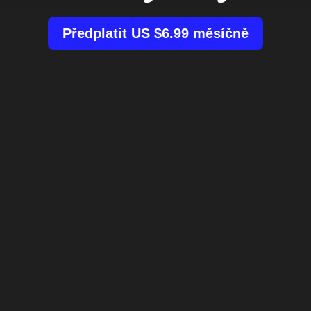
Předplatit US $6.99 měsíčně