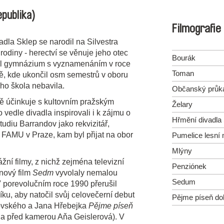
epublika)
Filmografie
adla Sklep se narodil na Silvestra
odiny - herectví se věnuje jeho otec
Bourák
oval gymnázium s vyznamenáním v roce
Toman
ě, kde ukončil osm semestrů v oboru
ho škola nebavila.
Občanský průk
ě účinkuje s kultovním pražským
Želary
vedle divadla inspirovali i k zájmu o
Hřmění divadla
udiu Barrandov jako rekvizitář,
a FAMU v Praze, kam byl přijat na obor
Pumelice lesní 
Mlýny
ní filmy, z nichž zejména televizní
Penziónek
nový film
Sedm
vyvolaly nemalou
Sedum
V porevolučním roce 1990 přerušil
u, aby natočil svůj celovečerní debut
Pějme píseň do
ovského a Jana Hřebejka
Pějme píseň
ila před kamerou Aňa Geislerová). V