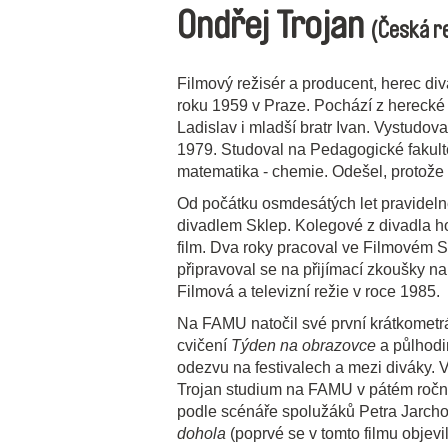
Ondřej Trojan
(Česká r
Filmový režisér a producent, herec div
roku 1959 v Praze. Pochází z herecké r
Ladislav i mladší bratr Ivan. Vystud
1979. Studoval na Pedagogické fakult
matematika - chemie. Odešel, protože 
Od počátku osmdesátých let pravideln
divadlem Sklep. Kolegové z divadla ho 
film. Dva roky pracoval ve Filmovém St
připravoval se na přijímací zkoušky n
Filmová a televizní režie v roce 1985.
Na FAMU natočil své první krátkometráž
cvičení
Týden na obrazovce
a půlhodi
odezvu na festivalech a mezi diváky. 
Trojan studium na FAMU v pátém ročník
podle scénáře spolužáků Petra Jarch
dohola
(poprvé se v tomto filmu objev