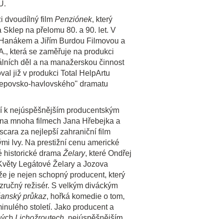
U.
i dvoudílný film
Penziónek
, který
 Sklep na přelomu 80. a 90. let. V
 Hanákem a Jiřím Burdou Filmovou a
.A., která se zaměřuje na produkci
álních děl a na manažerskou činnost
val již v produkci Total HelpArtu
klepovsko-havlovského" dramatu
tří k nejúspěšnějším producentským
na mnoha filmech Jana Hřebejka a
cara za nejlepší zahraniční film
ými lvy. Na prestižní cenu americké
 historické drama
Želary
, které Ondřej
 Květy Legátové Želary a Jozova
že je nejen schopný producent, který
ce zručný režisér. S velkým diváckým
anský průkaz
, hořká komedie o tom,
inulého století. Jako producent a
nných
Lichožroutech
, nejúspěšnějším